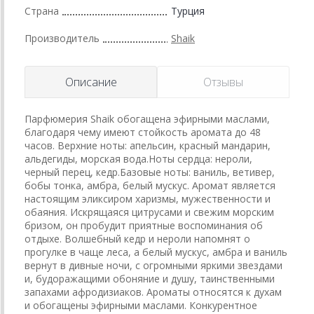
Страна
Турция
Производитель
Shaik
Описание
Отзывы
Парфюмерия Shaik обогащена эфирными маслами,
благодаря чему имеют стойкость аромата до 48
часов. Верхние ноты: апельсин, красный мандарин,
альдегиды, морская вода.Ноты сердца: нероли,
черный перец, кедр.Базовые ноты: ваниль, ветивер,
бобы тонка, амбра, белый мускус. Аромат является
настоящим эликсиром харизмы, мужественности и
обаяния. Искрящаяся цитрусами и свежим морским
бризом, он пробудит приятные воспоминания об
отдыхе. Волшебный кедр и нероли напомнят о
прогулке в чаще леса, а белый мускус, амбра и ваниль
вернут в дивные ночи, с огромными яркими звездами
и, будоражащими обоняние и душу, таинственными
запахами афродизиаков. Ароматы относятся к духам
и обогащены эфирными маслами. Конкурентное