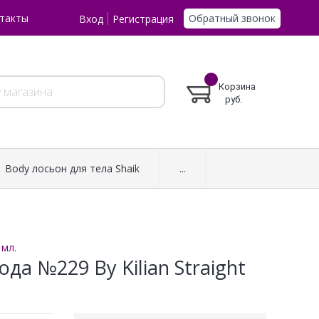
Обратный звонок
такты
Вход
Регистрация
Корзина
руб.
Body лосьон для тела Shaik
...
 мл.
а №229 By Kilian Straight