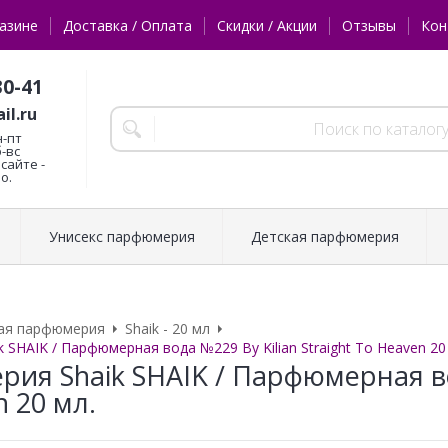
азине
Доставка / Оплата
Скидки / Акции
Отзывы
Кон
30-41
il.ru
н-пт
б-вс
сайте -
о.
Унисекс парфюмерия
Детская парфюмерия
ая парфюмерия
Shaik - 20 мл
SHAIK / Парфюмерная вода №229 By Kilian Straight To Heaven 20
ия Shaik SHAIK / Парфюмерная вод
 20 мл.