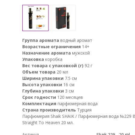
Группа аромата
водный аромат
Возрастные ограничения
14+
Назначение аромата
мужской
Упаковка
коробка
Вес товара с упаковкой (г)
92 г
Объем товара
20 мл
Ширина упаковки
7.5 см
Высота упаковки
16 см
Глубина упаковки
3 см
Срок годности
120 месяцев
Комплектация
парфюмерная вода
Страна производитель
Турция
Парфюмерия Shaik SHAIK / Парфюмерная вода №229 By
Straight To Heaven 20 мл.
Артикул
Shaik 229 - 20 ml