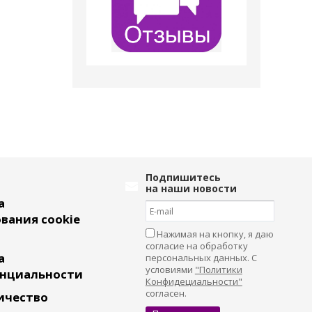
Подпишитесь
на наши новости
а
вания cookie
Нажимая на кнопку, я даю
согласие на обработку
а
персональных данных. С
условиями
"Политики
нциальности
Конфидециальности"
согласен.
ичество