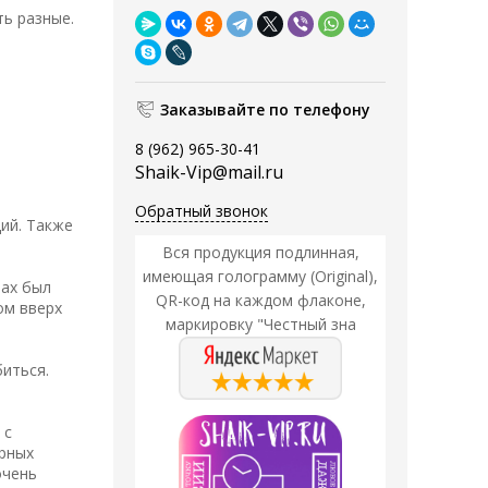
ь разные.
Заказывайте по телефону
8 (962) 965-30-41
Shaik-Vip@mail.ru
Обратный звонок
ий. Также
Вся продукция подлинная,
имеющая голограмму (Original),
пах был
QR-код на каждом флаконе,
ом вверх
маркировку "Честный зна
биться.
 с
ерных
очень