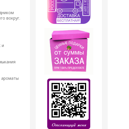
одником
го вокруг.
 и
имыкания
а ароматы