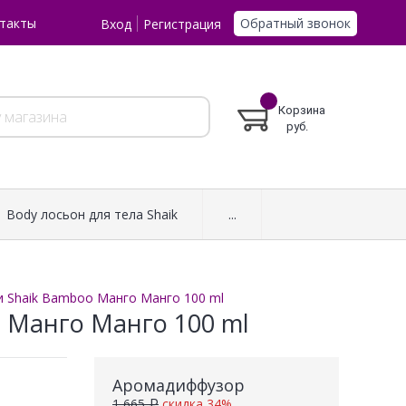
Обратный звонок
такты
Вход
Регистрация
Корзина
руб.
Body лосьон для тела Shaik
...
 Shaik Bamboo Манго Манго 100 ml
 Манго Манго 100 ml
Аромадиффузор
1 665 ₽
скидка 34%