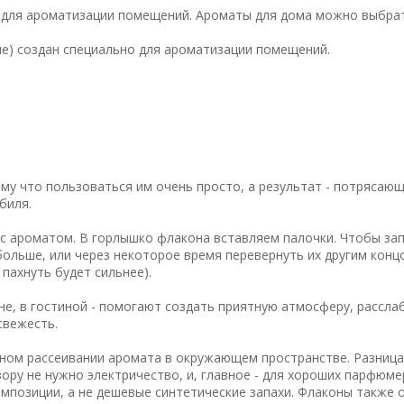
о для ароматизации помещений. Ароматы для дома можно выбрат
ние) создан специально для ароматизации помещений.
у что пользоваться им очень просто, а результат - потрясающ
биля.
с ароматом. В горлышко флакона вставляем палочки. Чтобы за
ольше, или через некоторое время перевернуть их другим конц
 пахнуть будет сильнее).
не, в гостиной - помогают создать приятную атмосферу, рассла
свежесть.
ном рассеивании аромата в окружающем пространстве. Разница
ору не нужно электричество, и, главное - для хороших парфюм
мпозиции, а не дешевые синтетические запахи. Флаконы также 