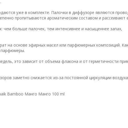
.
одаются уже в комплекте. Палочки в диффузоре являются пров
тепенно пропитываются ароматическим составом и рассеивают е
: чем больше палочек, тем интенсивнее и насыщеннее запах,
рат на основе эфирных масел или парфюмерных композиций. Как
е парфюмеры.
недель, это зависит от объема флакона и от герметичности пр
зоров заметно снижается: из-за постоянной циркуляции воздух
haik Bamboo Манго Манго 100 ml