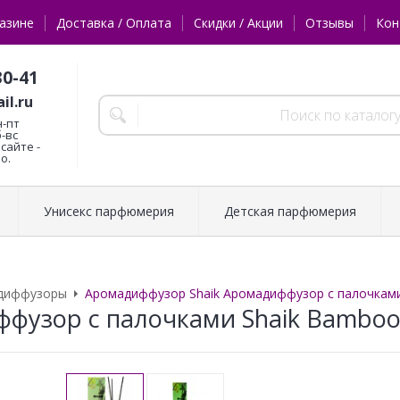
азине
Доставка / Оплата
Скидки / Акции
Отзывы
Кон
30-41
il.ru
н-пт
б-вс
сайте -
о.
Унисекс парфюмерия
Детская парфюмерия
диффузоры
Аромадиффузор Shaik Аромадиффузор с палочками
фузор с палочками Shaik Bamboo