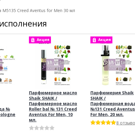
 M5135 Creed Aventus for Men 30 мл
 исполнения
Акция
Акция
Парфюмерное масло
Парфюмерия Shaik
Shaik SHAIK /
SHAIK /
Парфюмерное масло
Парфюмерная вод
да №
Roller bal № 131 Creed
№131 Creed Aventus
Cologne
Aventus For Men, 10
For Men, 20 мл.
мл.
8 отзыв