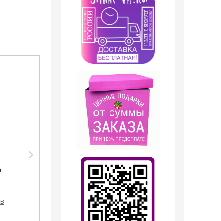
Акция
Акция
Дезодорант Shaik
Парфюмерия Shaik
Парфюмированный
SHAIK /
а
дезодорант № 131
Парфюмерная вода
Creed Aventus for
№131 Creed Aventus
men, 200 мл.
for Men 10 ml
ов