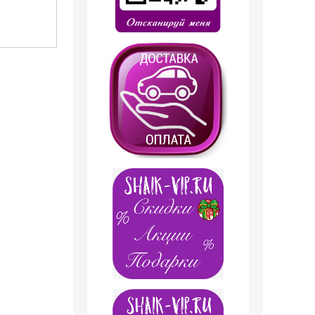
499
руб.
399
руб.