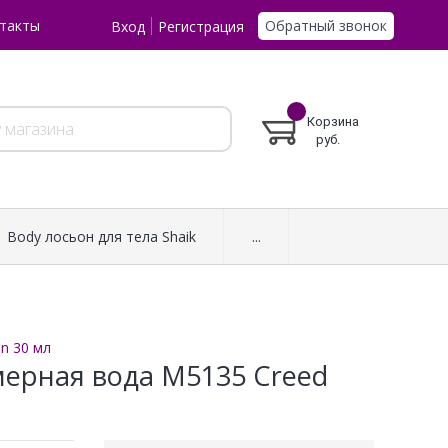
Обратный звонок
такты
Вход
Регистрация
Корзина
руб.
Body лосьон для тела Shaik
...
n 30 мл
мерная вода M5135 Creed