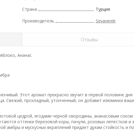
Страна
Турция
Производитель
Sevaverek
Отзывы
 яблоко, Ананас
к
амбра
язчивый. Этот аромат прекрасно звучит в первой половине дня 
нца. Свежий, прохладный, утонченный, он добавит изюминки ваш
отовой цедрой, ягодами черной смородины, ананасовым соком
етаются оттенки березовой коры, пачули, розовых лепестков и 
рой амбры и мускусных вкраплений придает духам стойкость и п
.