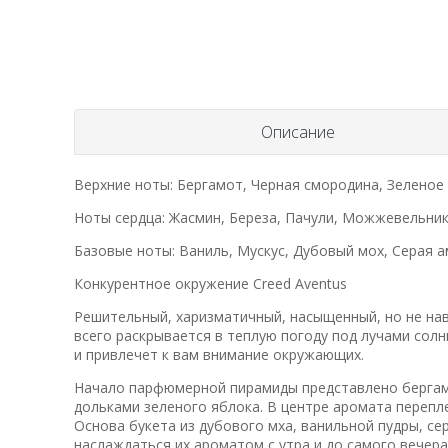
Описание
Верхние ноты: Бергамот, Черная смородина, Зеленое
Ноты сердца: Жасмин, Береза, Пачули, Можжевельни
Базовые ноты: Ваниль, Мускус, Дубовый мох, Серая 
Конкурентное окружение Creed Aventus
Решительный, харизматичный, насыщенный, но не нав
всего раскрывается в теплую погоду под лучами сол
и привлечет к вам внимание окружающих.
Начало парфюмерной пирамиды представлено бергам
дольками зеленого яблока. В центре аромата перепл
Основа букета из дубового мха, ванильной пудры, се
наслаждаться их ароматом с утра и до самого вечера