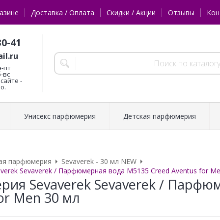
азине
Доставка / Оплата
Скидки / Акции
Отзывы
Кон
30-41
il.ru
н-пт
б-вс
сайте -
о.
Унисекс парфюмерия
Детская парфюмерия
ая парфюмерия
Sevaverek - 30 мл NEW
erek Sevaverek / Парфюмерная вода M5135 Creed Aventus for Me
ия Sevaverek Sevaverek / Парфю
or Men 30 мл