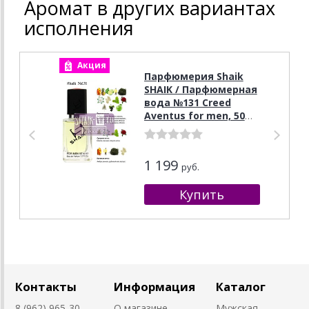
Аромат в других вариантах
исполнения
Акция
А
Парфюмерия Shaik
SHAIK / Парфюмерная
вода №131 Creed
Aventus for men, 50
мл.
1 199
руб.
Контакты
Информация
Каталог
8 (962) 965-30-
О магазине
Мужская