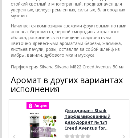
стойкий светлый и многогранный, предназначен для
уверенных, целеустремленных, сильных, благородных
мужчин.
Начинается композиция свежими фруктовыми нотами
ананаса, бергамота, черной смородины и красного
яблока, раскрываясь в середине сладковатыми
цветочно-древесными ароматами березы, жасмина,
листьев пачули, розы, оставляя за собой шлейф из
амбры, ванили, дубового мха и мускуса.
Парфюмерия Silvana Silvana M822 Creed Aventus 50 мл
Аромат в других вариантах
исполнения
Акция
А
Дезодорант Shaik
Парфюмированный
дезодорант № 131
Creed Aventus for
men, 200 мл.