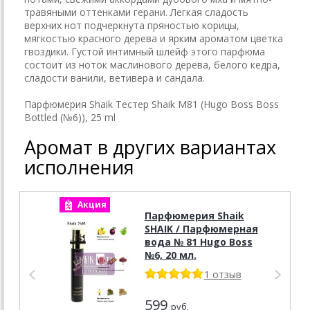
травяными оттенками герани. Легкая сладость
верхних нот подчеркнута пряностью корицы,
мягкостью красного дерева и ярким ароматом цветка
гвоздики. Густой интимный шлейф этого парфюма
состоит из ноток маслинового дерева, белого кедра,
сладости ванили, ветивера и сандала.
Парфюмерия Shaik Тестер Shaik M81 (Hugo Boss Boss
Bottled (№6)), 25 ml
Аромат в других вариантах
исполнения
Акция
А
Парфюмерия Shaik
SHAIK / Парфюмерная
вода № 81 Hugo Boss
№6, 20 мл.
1 отзыв
599
руб.