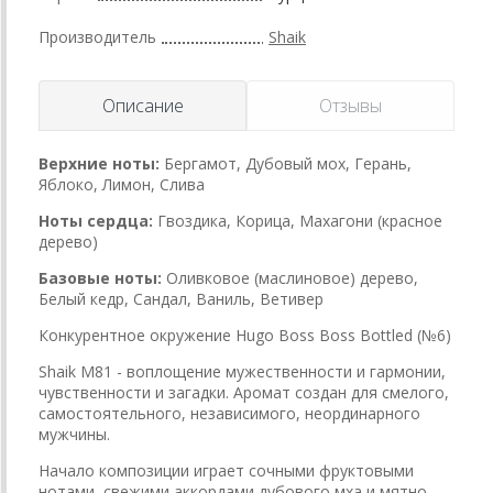
Производитель
Shaik
Описание
Отзывы
Верхние ноты:
Бергамот, Дубовый мох, Герань,
Яблоко, Лимон, Слива
Ноты сердца:
Гвоздика, Корица, Махагони (красное
дерево)
Базовые ноты:
Оливковое (маслиновое) дерево,
Белый кедр, Сандал, Ваниль, Ветивер
Конкурентное окружение Hugo Boss Boss Bottled (№6)
Shaik M81 - воплощение мужественности и гармонии,
чувственности и загадки. Аромат создан для смелого,
самостоятельного, независимого, неординарного
мужчины.
Начало композиции играет сочными фруктовыми
нотами, свежими аккордами дубового мха и мятно-