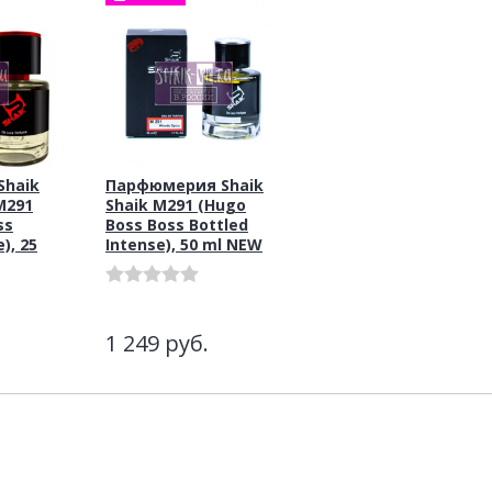
haik
Парфюмерия Shaik
M291
Shaik M291 (Hugo
ss
Boss Boss Bottled
), 25
Intense), 50 ml NEW
1 249
руб.