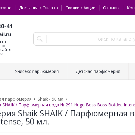
азине
Доставка / Оплата
Скидки / Акции
Отзывы
Кон
30-41
il.ru
н-пт
б-вс
сайте -
о.
Унисекс парфюмерия
Детская парфюмерия
ая парфюмерия
Shaik - 50 мл
 SHAIK / Парфюмерная вода № 291 Hugo Boss Boss Bottled Intens
ия Shaik SHAIK / Парфюмерная во
ntense, 50 мл.