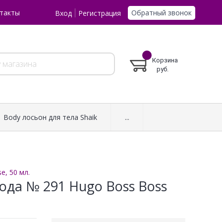
Обратный звонок
такты
Вход
Регистрация
Корзина
руб.
Body лосьон для тела Shaik
...
e, 50 мл.
да № 291 Hugo Boss Boss