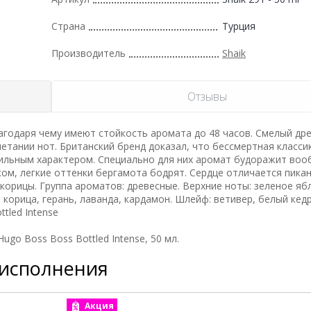
Страна
Турция
Производитель
Shaik
Отзывы
годаря чему имеют стойкость аромата до 48 часов. Смелый дре
етании нот. Британский бренд доказал, что бессмертная класс
сильным характером. Специально для них аромат будоражит во
м, легкие оттенки бергамота бодрят. Сердце отличается пика
 корицы. Группа ароматов: древесные. Верхние ноты: зеленое яб
 корица, герань, лаванда, кардамон. Шлейф: ветивер, белый кедр
tled Intense
go Boss Boss Bottled Intense, 50 мл.
 исполнения
Акция