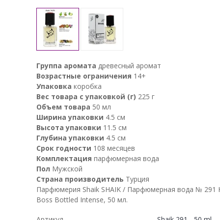
Группа аромата
древесный аромат
Возрастные ограничения
14+
Упаковка
коробка
Вес товара с упаковкой (г)
225 г
Объем товара
50 мл
Ширина упаковки
4.5 см
Высота упаковки
11.5 см
Глубина упаковки
4.5 см
Срок годности
108 месяцев
Комплектация
парфюмерная вода
Пол
Мужской
Страна производитель
Турция
Парфюмерия Shaik SHAIK / Парфюмерная вода № 291 
Boss Bottled Intense, 50 мл.
Артикул
Shaik 291 - 50 ml