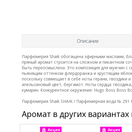
Описание
Парфюмерия Shaik обогащена эфирными маслами, бла
пряный аромат строится на сложном и пикантном соч
быть переосмыслена. Это композиция для мужчин с 
пьянящим оттенком флердоранжа и хрустящим яблоко
поскольку совмещает в себе ноты герани, гвоздики и
апельсиновый цвет, бергамот. Ноты сердца: гвоздика,
кумарин. Конкурентное окружение: Hugo Boss Boss Bot
Парфюмерия Shaik SHAIK / Парфюмерная вода № 291 Hu
Аромат в других вариантах
Акция
Акция