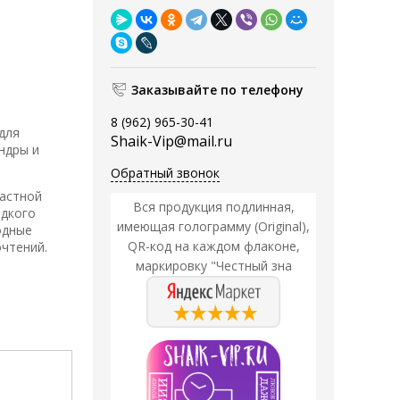
Заказывайте по телефону
8 (962) 965-30-41
для
Shaik-Vip@mail.ru
ндры и
Обратный звонок
растной
Вся продукция подлинная,
адкого
имеющая голограмму (Original),
одные
QR-код на каждом флаконе,
очтений.
маркировку "Честный зна
Акция
Акция