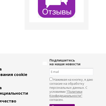
Подпишитесь
на наши новости
а
вания cookie
Нажимая на кнопку, я даю
согласие на обработку
а
персональных данных. С
условиями
"Политики
нциальности
Конфидециальности"
согласен.
ичество