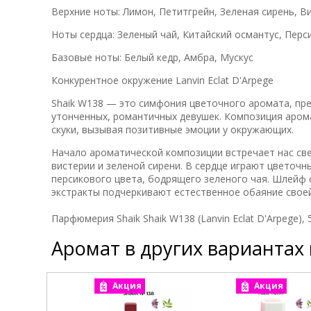
Верхние ноты: Лимон, Петитгрейн, Зеленая сирень, В
Ноты сердца: Зеленый чай, Китайский османтус, Перс
Базовые ноты: Белый кедр, Амбра, Мускус
Конкурентное окружение Lanvin Eclat D'Arpege
Shaik W138 — это симфония цветочного аромата, пре
утонченных, романтичных девушек. Композиция аромат
скуки, вызывая позитивные эмоции у окружающих.
Начало ароматической композиции встречает нас све
вистерии и зеленой сирени. В сердце играют цветоч
персикового цвета, бодрящего зеленого чая. Шлейф с
экстракты подчеркивают естественное обаяние своей
Парфюмерия Shaik Shaik W138 (Lanvin Eclat D'Arpege),
Аромат в других вариантах
Акция
Акция