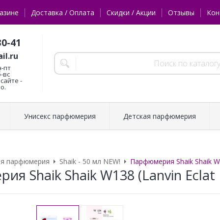
азине
Доставка / Оплата
Скидки / Акции
Отзывы
Кон
30-41
il.ru
н-пт
б-вс
сайте -
о.
Унисекс парфюмерия
Детская парфюмерия
ая парфюмерия
Shaik - 50 мл NEW!
Парфюмерия Shaik Shaik W1
я Shaik Shaik W138 (Lanvin Eclat 