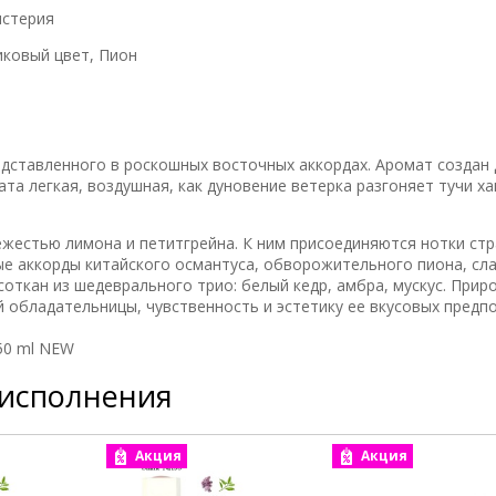
истерия
иковый цвет, Пион
дставленного в роскошных восточных аккордах. Аромат создан 
а легкая, воздушная, как дуновение ветерка разгоняет тучи ха
жестью лимона и петитгрейна. К ним присоединяются нотки ст
ные аккорды китайского османтуса, обворожительного пиона, сл
откан из шедеврального трио: белый кедр, амбра, мускус. Прир
 обладательницы, чувственность и эстетику ее вкусовых предп
 50 ml NEW
 исполнения
Акция
Акция