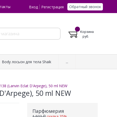
Обратный звонок
такты
Вход
Регистрация
Корзина
руб.
Body лосьон для тела Shaik
...
38 (Lanvin Eclat D'Arpege), 50 ml NEW
D'Arpege), 50 ml NEW
Парфюмерия
1 922 ₽
скидка 35%