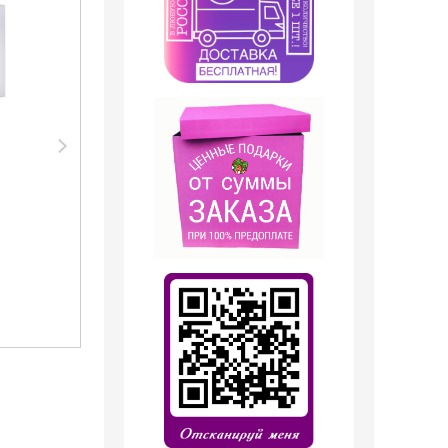
Дезодорант Shaik
Парфюмерия Shaik
SHAIK /
SHAIK /
Парфюмированный
Парфюмерная вода
дезодорант № 138
№138 Lanvin Eclat
Lanvin Eclat
DArpege 20мл
D'Arpege, 200 мл.
499
руб.
599
руб.