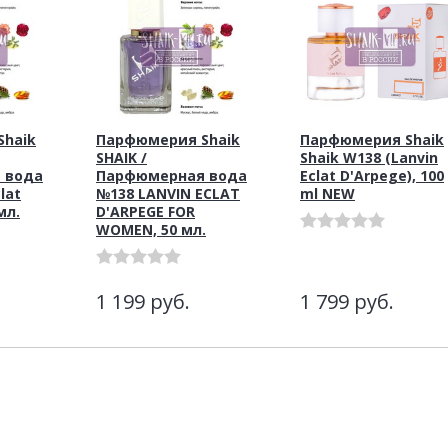
haik
Парфюмерия Shaik
Парфюмерия Shaik
SHAIK /
Shaik W138 (Lanvin
 вода
Парфюмерная вода
Eclat D'Arpege), 100
lat
№138 LANVIN ECLAT
ml NEW
мл.
D'ARPEGE FOR
WOMEN, 50 мл.
1 199
руб.
1 799
руб.