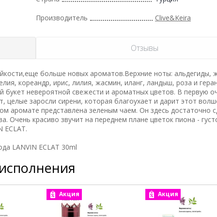
Производитель
Clive&Keira
Отзывы
йкости,еще больше новых ароматов.Верхние ноты: альдегиды, 
лия, кореандр, ирис, лилия, жасмин, иланг, ландыш, роза и гера
лый букет невероятной свежести и ароматных цветов. В первую о
ст, целые заросли сирени, которая благоухает и дарит этот вол
том аромате представлена зеленым чаем. Он здесь достаточно 
. Очень красиво звучит на переднем плане цветок пиона - густ
N ECLAT.
вода LANVIN ECLAT 30ml
 исполнения
Акция
Акция