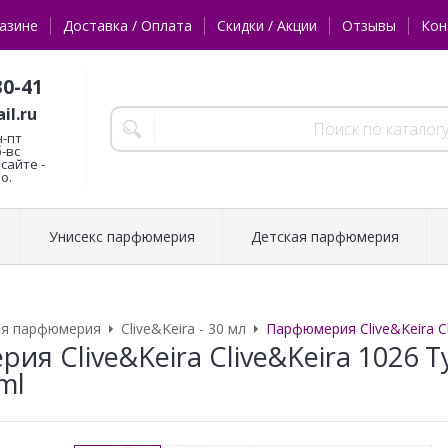
азине
Доставка / Оплата
Скидки / Акции
Отзывы
Кон
30-41
il.ru
н-пт
б-вс
сайте -
о.
Унисекс парфюмерия
Детская парфюмерия
ая парфюмерия
Clive&Keira - 30 мл
Парфюмерия Clive&Keira C
ия Clive&Keira Clive&Keira 1026 
ml