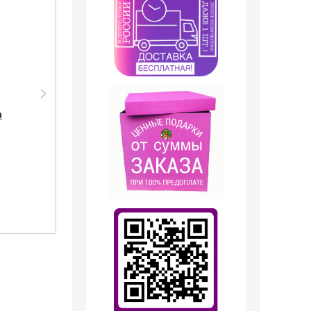
Парфюмерия Shaik
Парфюмерия
Shaik W138 (Lanvin
Sevaverek Sevaverek
а
Eclat D'Arpege), 100
/ Парфюмерная
ml NEW
вода № 5034 Lanvin
Eclat DArpege 50 мл
1 799
руб.
2 099
руб.