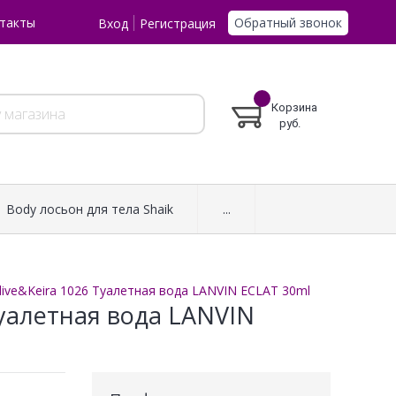
Обратный звонок
такты
Вход
Регистрация
Корзина
руб.
Body лосьон для тела Shaik
...
live&Keira 1026 Туалетная вода LANVIN ECLAT 30ml
Туалетная вода LANVIN