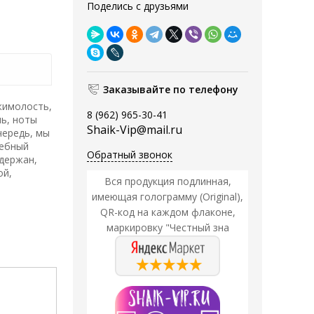
Поделись с друзьями
Заказывайте по телефону
жимолость,
8 (962) 965-30-41
нь, ноты
Shaik-Vip@mail.ru
чередь, мы
шебный
Обратный звонок
сдержан,
ой,
Вся продукция подлинная,
имеющая голограмму (Original),
QR-код на каждом флаконе,
маркировку "Честный зна
Акция
Акция