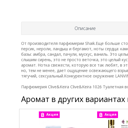
Описание
От производителя парфюмерии Shaik.Еще больше сто
персик, нероли, ландыш и бергамот, ноты сердца: каме
базы: амбра, сандал, пачули, мускус, ваниль. Это це
слышим сирень, это не просто веточка, это целый ку
аромат. Нотка свежести, которую все так любят, в э
но, тем не менее, дает ощущение освежающего взрыва
тягучий, сексуальный.Конкурентное окружение LANVI
Парфюмерия Clive&Keira Clive&Keira 1026 Туалетная 
Аромат в других вариантах
Акция
Акция