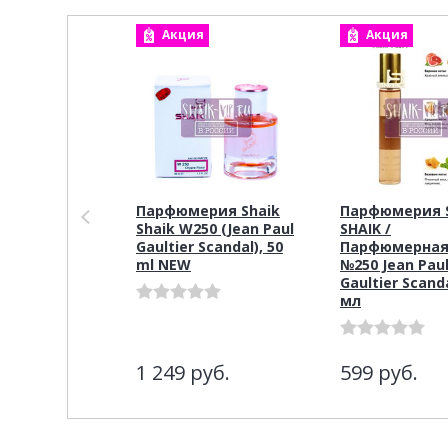
Акция
Акция
Парфюмерия Shaik
Парфюмерия S
Shaik W250 (Jean Paul
SHAIK /
Gaultier Scandal), 50
Парфюмерная
ml NEW
№250 Jean Pau
Gaultier Scand
мл
1 249
руб.
599
руб.