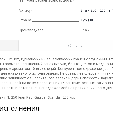
Jean Paul Gaultier Scandal, 200 мл.
Артикул
Shaik 250 - 200 ml 
Страна
Турция
Производитель
Shaik
Отзывы
очных нот, гурманских и бальзамических граней с глубокими и 
в аромате насыщенный запах пачули, белых цветов и мёда, они
яным ароматом тёплых специй. Конкурентное окружение: Jean 
ит для ежедневного использования. Не оставляет следов и пятен
вно защищает от неприятного запаха и дарит свежесть надолг
одорант Shaik на кожу с расстояния 15 сантиметров. Использова
льность и оставаться неподражаемой на протяжении всего дня.
 № 250 Jean Paul Gaultier Scandal, 200 мл.
 исполнения