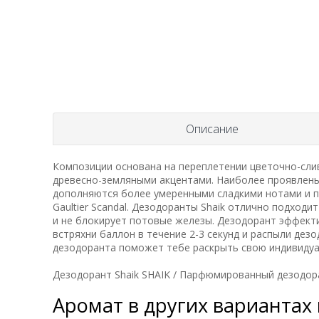
Описание
Композиции основана на переплетении цветочно-слив
древесно-земляными акцентами. Наиболее проявлены 
дополняются более умеренными сладкими нотами и пр
Gaultier Scandal. Дезодоранты Shaik отлично подход
и не блокирует потовые железы. Дезодорант эффекти
встряхни баллон в течение 2-3 секунд и распыли дез
дезодоранта поможет тебе раскрыть свою индивидуа
Дезодорант Shaik SHAIK / Парфюмированный дезодорант
Аромат в других вариантах