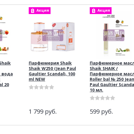
Акция
Акция
haik
Парфюмерия Shaik
Парфюмерное мас
Shaik W250 (Jean Paul
Shaik SHAIK /
 вода
Gaultier Scandal), 100
Парфюмерное мас
l
ml NEW
Roller bal № 250 Jea
al 20
Paul Gaultier Scanda
10 мл.
1 799
руб.
599
руб.