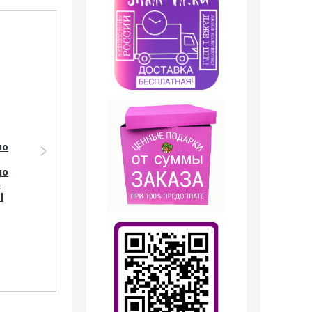
Акция
Акция
ло
Парфюмерия Shaik
Парфюмерия Shaik
Тестер Shaik W250
SHAIK /
ло
Jean Paul Gaultier
Парфюмерная вода
n
Scandal, 25 ml
№250 Jean Paul
l
Gaultier Scandal 10 ml
699
руб.
399
руб.