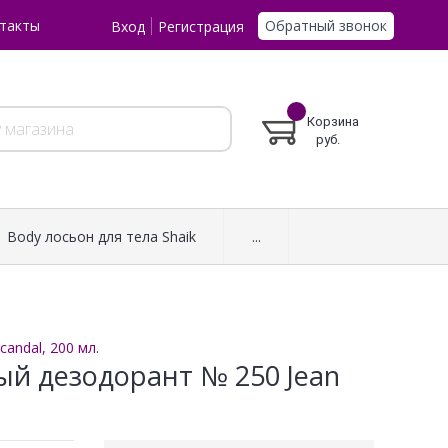
Обратный звонок
такты
Вход
Регистрация
Корзина
руб.
Body лосьон для тела Shaik
...
andal, 200 мл.
ый дезодорант № 250 Jean