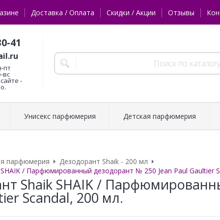
азине
Доставка / Оплата
Скидки / Акции
Отзывы
Кон
30-41
il.ru
н-пт
б-вс
сайте -
о.
Унисекс парфюмерия
Детская парфюмерия
ая парфюмерия
Дезодорант Shaik - 200 мл
SHAIK / Парфюмированный дезодорант № 250 Jean Paul Gaultier Sc
нт Shaik SHAIK / Парфюмированн
tier Scandal, 200 мл.