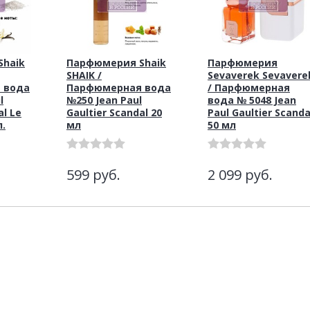
haik
Парфюмерия Shaik
Парфюмерия
SHAIK /
Sevaverek Sevavere
 вода
Парфюмерная вода
/ Парфюмерная
l
№250 Jean Paul
вода № 5048 Jean
al Le
Gaultier Scandal 20
Paul Gaultier Scanda
л.
мл
50 мл
599
руб.
2 099
руб.