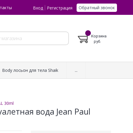
Обратный звонок
такты
Вход
Регистрация
Корзина
руб.
Body лосьон для тела Shaik
...
AL 30ml
уалетная вода Jean Paul