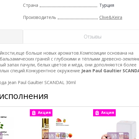
Страна
Турция
Производитель
Clive&Keira
Отзывы
ойкости,еще больше новых ароматов.Композиции основана на
 бальзамических граней с глубокими и тёплыми древесно-земля
й запах пачули, белых цветов и мёда, они дополняются более
плых специй.Конкурентное окружение
Jean Paul Gaultier SCAND
да Jean Paul Gaultier SCANDAL 30ml
 исполнения
Акция
Акция