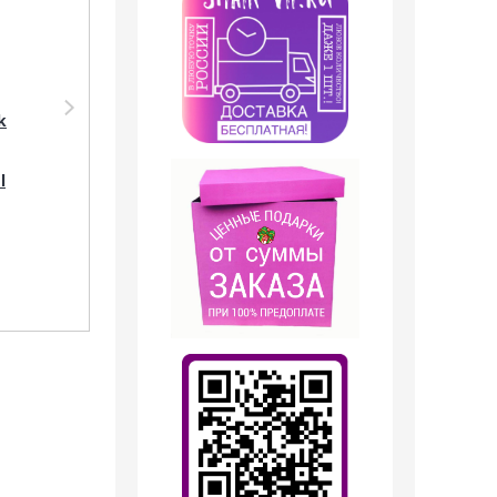
Дезодорант Shaik
Парфюмерия Shaik
k
SHAIK /
SHAIK /
Парфюмированный
Парфюмерная вода
дезодорант № 250
№250 Jean Paul
l
Jean Paul Gaultier
Gaultier Scandal 50
Scandal, 200 мл.
мл
499
руб.
1 199
руб.