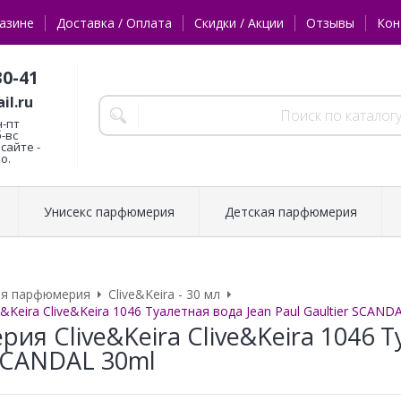
азине
Доставка / Оплата
Скидки / Акции
Отзывы
Кон
30-41
il.ru
н-пт
б-вс
сайте -
о.
Унисекс парфюмерия
Детская парфюмерия
ая парфюмерия
Clive&Keira - 30 мл
Keira Clive&Keira 1046 Туалетная вода Jean Paul Gaultier SCAND
я Clive&Keira Clive&Keira 1046 Т
 SCANDAL 30ml