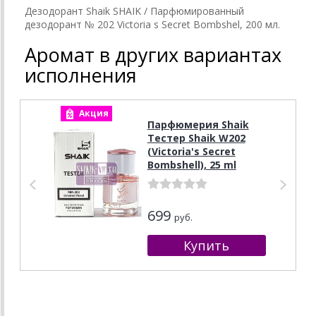
Дезодорант Shaik SHAIK / Парфюмированный
дезодорант № 202 Victoria s Secret Bombshel, 200 мл.
Аромат в других вариантах
исполнения
Акция
А
Парфюмерия Shaik
Тестер Shaik W202
(Victoria's Secret
Bombshell), 25 ml
699
руб.