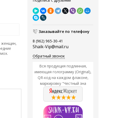
Поделись с друзьями
Заказывайте по телефону
8 (962) 965-30-41
я женщин,
Shaik-Vip@mail.ru
редние
 мох.
Обратный звонок
Вся продукция подлинная,
имеющая голограмму (Original),
QR-код на каждом флаконе,
маркировку "Честный зна
Акция
Акция