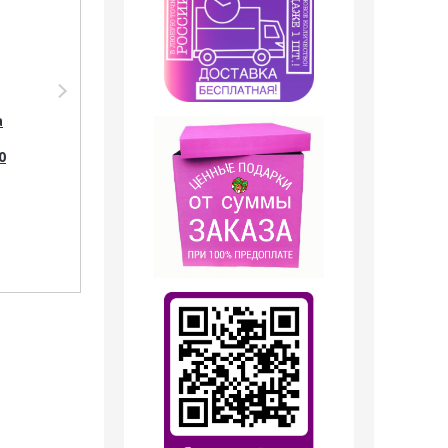
Парфюмерия Shaik
Парфюмерия
SHAIK /
Clive&Keira
а
Парфюмерная вода
Clive&Keira 1038
№ 202 Victoria s
Туалетная вода
0
Secret Bombshell 50
VICTORIA SECRET
мл.
BOMBSHELL 30ml
1 199
руб.
1 199
руб.