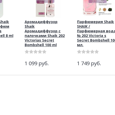
haik
Аромадиффузор
Парфюмерия Shaik
рфюм
Shaik
SHAIK /
s
Аромадиффузор с
Парфюмерная вод
ll 8 ml
палочками Shaik 202
№ 202 Victoria s
Victorias Secret
Secret Bombshell 10
Bombshell 100 ml
мл.
1 099
руб.
1 749
руб.