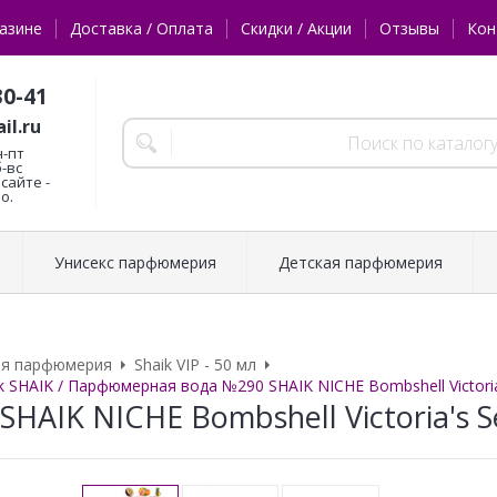
азине
Доставка / Оплата
Скидки / Акции
Отзывы
Кон
30-41
il.ru
н-пт
б-вс
сайте -
о.
Унисекс парфюмерия
Детская парфюмерия
ая парфюмерия
Shaik VIP - 50 мл
SHAIK / Парфюмерная вода №290 SHAIK NICHE Bombshell Victoria'
 SHAIK NICHE Bombshell Victoria's S