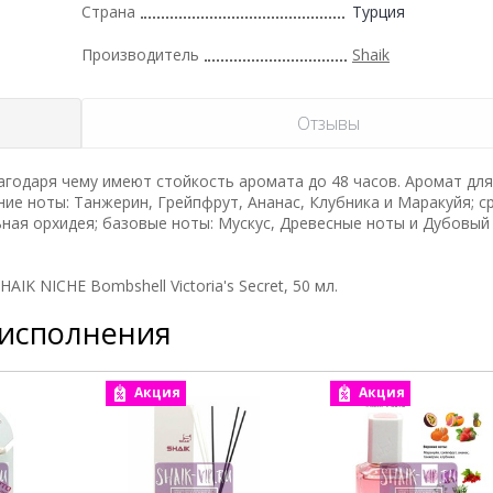
Страна
Турция
Производитель
Shaik
Отзывы
годаря чему имеют стойкость аромата до 48 часов. Аромат дл
ие ноты: Танжерин, Грейпфрут, Ананас, Клубника и Маракуйя; с
ная орхидея; базовые ноты: Мускус, Древесные ноты и Дубовый
K NICHE Bombshell Victoria's Secret, 50 мл.
 исполнения
Акция
Акция