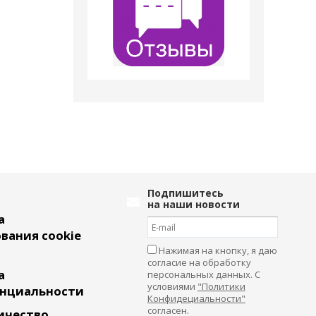
Подпишитесь
на наши новости
а
вания cookie
Нажимая на кнопку, я даю
согласие на обработку
а
персональных данных. С
условиями
"Политики
нциальности
Конфидециальности"
согласен.
ичество