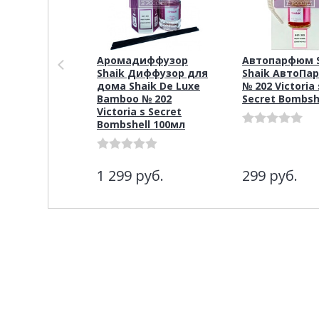
Аромадиффузор
Автопарфюм S
Shaik Диффузор для
Shaik АвтоПа
дома Shaik De Luxe
№ 202 Victoria 
Bamboo № 202
Secret Bombshe
Victoria s Secret
Bombshell 100мл
1 299
руб.
299
руб.