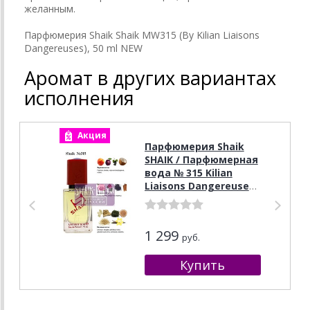
желанным.
Парфюмерия Shaik Shaik MW315 (By Kilian Liaisons
Dangereuses), 50 ml NEW
Аромат в других вариантах
исполнения
Акция
А
Парфюмерия Shaik
SHAIK / Парфюмерная
вода № 315 Kilian
Liaisons Dangereuses,
50 мл.
1 299
руб.