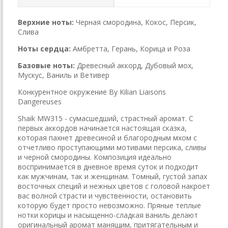
Верхние ноты:
Черная смородина, Кокос, Персик,
Слива
Ноты сердца:
Амбретта, Герань, Корица и Роза
Базовые ноты:
Древесный аккорд, Дубовый мох,
Мускус, Ваниль и Ветивер
Конкурентное окружение By Kilian Liaisons
Dangereuses
Shaik MW315 - сумасшедший, страстный аромат. С
первых аккордов начинается настоящая сказка,
которая пахнет древесиной и благородным мхом с
отчетливо проступающими мотивами персика, сливы
и черной смородины. Композиция идеально
воспринимается в дневное время суток и подходит
как мужчинам, так и женщинам. Томный, густой запах
восточных специй и нежных цветов с головой накроет
вас волной страсти и чувственности, остановить
которую будет просто невозможно. Пряные теплые
нотки корицы и насыщенно-сладкая ваниль делают
оригинальный аромат манящим, притягательным и