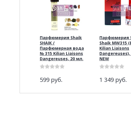
Парфюмерия Shaik
Парфюмерия S
SHAIK /
Shaik MW315 (
Парфюмерная вода
Kilian Liaisons
№ 315 Kilian Liaisons
Dangereuses),
Dangereuses, 20 мл.
NEW
599
руб.
1 349
руб.