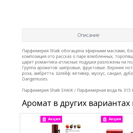
Описание
Парфюмерия Shaik обогащена эфирными маслами, бла
композиция-это рассказ о паре влюбленных, торопящ
царит романтика-атласные подушки разложены на пол
Группа ароматов: шипровые, фруктовые. Верхние ноты:
роза, амбретта. Шлейф: ветивер, мускус, сандал, дубо
Dangereuses.
Парфюмерия Shaik SHAIK / Парфюмерная вода № 315 Kil
Аромат в других вариантах
Акция
Акция