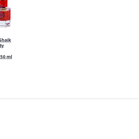
haik
By
 50 ml