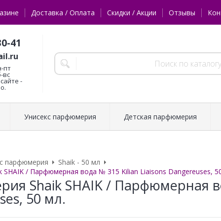
азине
Доставка / Оплата
Скидки / Акции
Отзывы
Кон
30-41
il.ru
н-пт
б-вс
сайте -
о.
Унисекс парфюмерия
Детская парфюмерия
кс парфюмерия
Shaik - 50 мл
SHAIK / Парфюмерная вода № 315 Kilian Liaisons Dangereuses, 50
ия Shaik SHAIK / Парфюмерная вод
es, 50 мл.