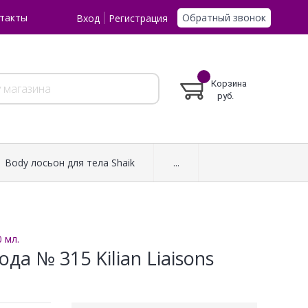
Обратный звонок
такты
Вход
Регистрация
Корзина
руб.
Body лосьон для тела Shaik
...
 мл.
а № 315 Kilian Liaisons