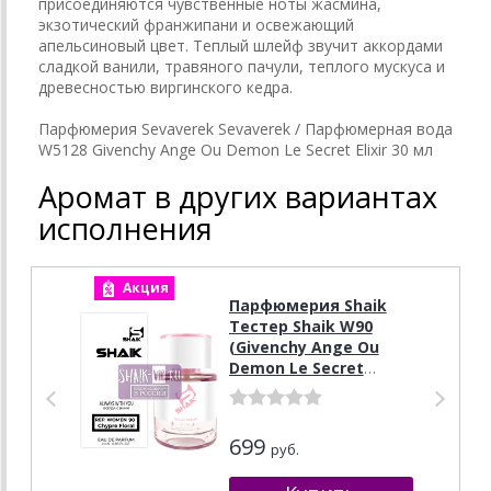
присоединяются чувственные ноты жасмина,
экзотический франжипани и освежающий
апельсиновый цвет. Теплый шлейф звучит аккордами
сладкой ванили, травяного пачули, теплого мускуса и
древесностью виргинского кедра.
Парфюмерия Sevaverek Sevaverek / Парфюмерная вода
W5128 Givenchy Ange Ou Demon Le Secret Elixir 30 мл
Аромат в других вариантах
исполнения
Акция
А
Парфюмерия Shaik
Тестер Shaik W90
(Givenchy Ange Ou
Demon Le Secret
Elixir), 25 ml
699
руб.