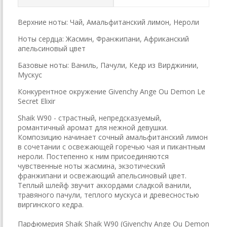
Верхние ноты: Чай, Амальфитанский лимон, Нероли
Ноты сердца: Жасмин, Франжипани, Африканский
апельсиновый цвет
Базовые ноты: Ваниль, Пачули, Кедр из Вирджинии,
Мускус
Конкурентное окружение Givenchy Ange Ou Demon Le
Secret Elixir
Shaik W90 - страстный, непредсказуемый,
романтичный аромат для нежной девушки.
Композицию начинает сочный амальфитанский лимон
в сочетании с освежающей горечью чая и пикантным
нероли. Постепенно к ним присоединяются
чувственные ноты жасмина, экзотический
франжипани и освежающий апельсиновый цвет.
Теплый шлейф звучит аккордами сладкой ванили,
травяного пачули, теплого мускуса и древесностью
виргинского кедра.
Парфюмерия Shaik Shaik W90 (Givenchy Ange Ou Demon