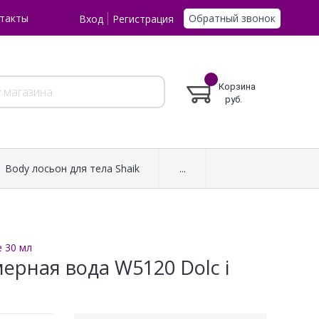
Обратный звонок
такты
Вход
Регистрация
Корзина
руб.
Body лосьон для тела Shaik
...
e 30 мл
ерная вода W5120 Dolc i