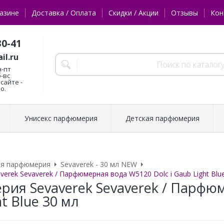
азине
Доставка / Оплата
Скидки / Акции
Отзывы
Кон
30-41
il.ru
н-пт
б-вс
сайте -
о.
Унисекс парфюмерия
Детская парфюмерия
ая парфюмерия
Sevaverek - 30 мл NEW
erek Sevaverek / Парфюмерная вода W5120 Dolc i Gaub Light Blu
ия Sevaverek Sevaverek / Парфюм
t Blue 30 мл