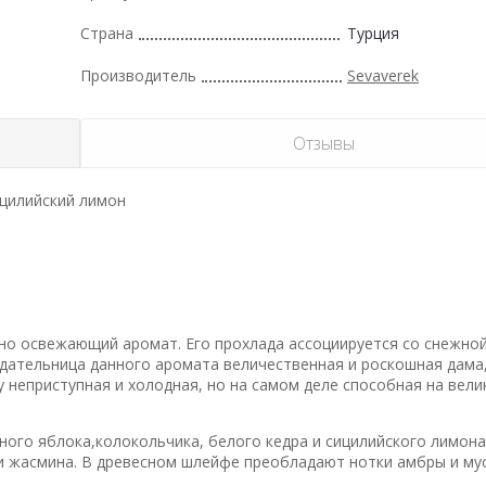
Страна
Турция
Производитель
Sevaverek
Отзывы
ицилийский лимон
но освежающий аромат. Его прохлада ассоциируется со снежной
дательница данного аромата величественная и роскошная дама
 неприступная и холодная, но на самом деле способная на вели
ого яблока,колокольчика, белого кедра и сицилийского лимона
и жасмина. В древесном шлейфе преобладают нотки амбры и мус