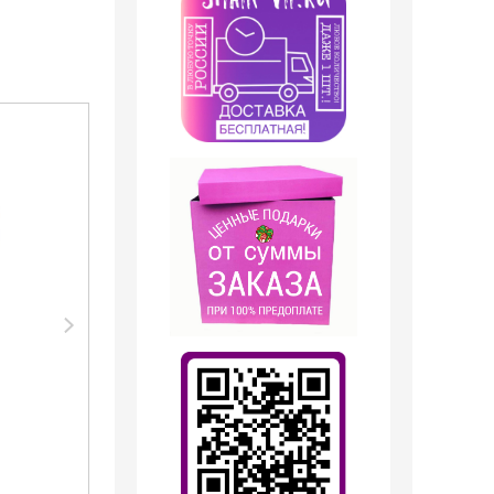
Акция
Акция
Парфюмерия Silvana
Парфюмерия Shaik
Silvana W334 Dolc i
SHAIK /
Gaub Light Blue 50 мл
Парфюмерная вода
№64 Dolc i Gaub Light
Blue 10 ml