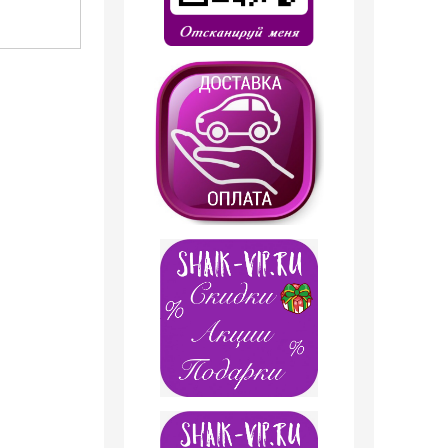
1 099
руб.
399
руб.