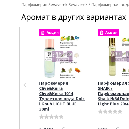
Парфюмерия Sevaverek Sevaverek / Парфюмерная вода 
Аромат в других вариантах
Акция
Акция
Парфюмерия
Парфюмерия S
Clive&Keira
SHAIK /
Clive&Keira 1014
Парфюмерная
Туалетная вода Dolc
Shaik №64 Dolc
i Gaub LIGHT BLUE
Light Blue 20м
30ml