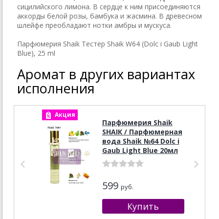
сицилийского лимона. В сердце к ним присоединяются
аккорды белой розы, бамбука и жасмина. В древесном
шлейфе преобладают нотки амбры и мускуса.
Парфюмерия Shaik Тестер Shaik W64 (Dolc i Gaub Light
Blue), 25 ml
Аромат в других вариантах
исполнения
Акция
А
Парфюмерия Shaik
SHAIK / Парфюмерная
вода Shaik №64 Dolc i
Gaub Light Blue 20мл
599
руб.