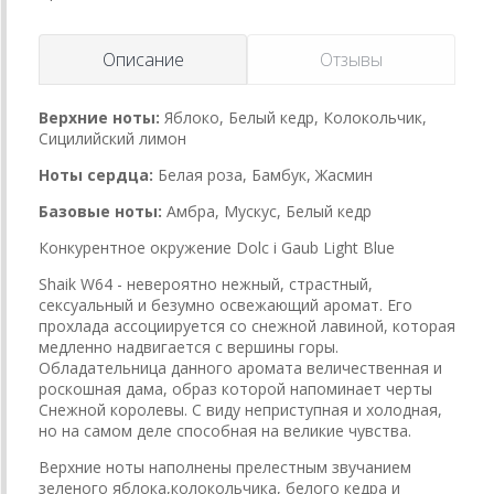
Описание
Отзывы
Верхние ноты:
Яблоко, Белый кедр, Колокольчик,
Сицилийский лимон
Ноты сердца:
Белая роза, Бамбук, Жасмин
Базовые ноты:
Амбра, Мускус, Белый кедр
Конкурентное окружение Dolc i Gaub Light Blue
Shaik W64 - невероятно нежный, страстный,
сексуальный и безумно освежающий аромат. Его
прохлада ассоциируется со снежной лавиной, которая
медленно надвигается с вершины горы.
Обладательница данного аромата величественная и
роскошная дама, образ которой напоминает черты
Снежной королевы. С виду неприступная и холодная,
но на самом деле способная на великие чувства.
Верхние ноты наполнены прелестным звучанием
зеленого яблока,колокольчика, белого кедра и