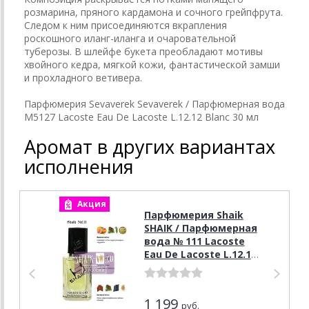
розмарина, пряного кардамона и сочного грейпфрута.
Следом к ним присоединяются вкрапления
роскошного иланг-иланга и очаровательной
туберозы. В шлейфе букета преобладают мотивы
хвойного кедра, мягкой кожи, фантастической замши
и прохладного ветивера.
Парфюмерия Sevaverek Sevaverek / Парфюмерная вода
M5127 Lacoste Eau De Lacoste L.12.12 Blanc 30 мл
Аромат в других вариантах
исполнения
Акция
А
Парфюмерия Shaik
SHAIK / Парфюмерная
вода № 111 Lacoste
Eau De Lacoste L.12.12
Blanc, 50 мл.
1 199
руб.