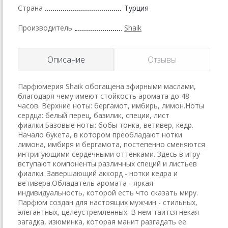
Страна
Турция
Производитель
Shaik
Описание
Отзывы
Парфюмерия Shaik обогащена эфирными маслами,
благодаря чему имеют стойкость аромата до 48
часов. Верхние ноты: бергамот, имбирь, лимон.Ноты
сердца: белый перец, базилик, специи, лист
фиалки.Базовые ноты: бобы тонка, ветивер, кедр.
Начало букета, в котором преобладают нотки
лимона, имбиря и бергамота, постепенно сменяются
интригующими сердечными оттенками. Здесь в игру
вступают компоненты различных специй и листьев
фиалки. Завершающий аккорд - нотки кедра и
ветивера.Обладатель аромата - яркая
индивидуальность, которой есть что сказать миру.
Парфюм создан для настоящих мужчин - стильных,
элегантных, целеустремленных. В нем таится некая
загадка, изюминка, которая манит разгадать ее.