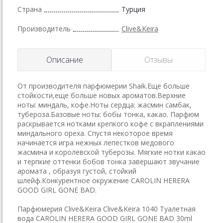
Страна
Турция
Производитель
Clive&Keira
Описание
Отзывы
От производителя парфюмерии Shaik.Еще больше
стойкости,еще больше новых ароматов.Верхние
ноты: миндаль, кофе.Ноты сердца: жасмин самбак,
тубероза.Базовые ноты: бобы тонка, какао. Парфюм
раскрывается нотками крепкого кофе с вкраплениями
миндального ореха. Спустя некоторое время
начинается игра нежных лепестков медового
жасмина и королевской туберозы. Мягкие нотки какао
и терпкие оттенки бобов тонка завершают звучание
аромата , образуя густой, стойкий
шлейф.Конкурентное окружение CAROLIN HERERA
GOOD GIRL GONE BAD.
Парфюмерия Clive&Keira Clive&Keira 1040 Туалетная
вода CAROLIN HERERA GOOD GIRL GONE BAD 30ml