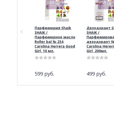
Парфюмерия Shaik
Дезодорант S
SHAIK /
SHAIK /
Парфюмерное масло
Парфюмиров
Roller bal № 234
дезодорант №
Carolina Herrera Good
Carolina Herer
Girl, 10 мл.
Girl, 200мл.
599
руб.
499
руб.