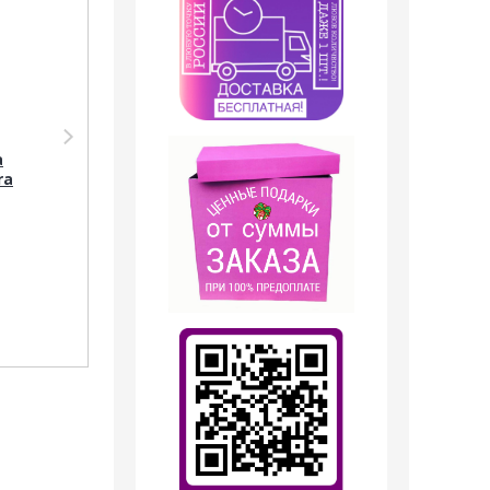
Парфюмерия Shaik
Парфюмерия Shaik
SHAIK /
SHAIK /
а
Парфюмерная вода
Парфюмерная вода
ra
№ 234 Carolina
№ 234 Carolina
Herrera Good Girl 100
Herrera Good Girl 10
мл.
мл.
1 749
руб.
399
руб.