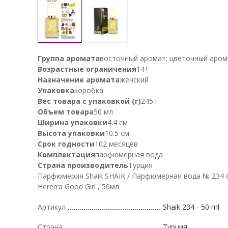
Группа аромата
восточный аромат; цветочный аром
Возрастные ограничения
14+
Назначение аромата
женский
Упаковка
коробка
Вес товара с упаковкой (г)
245 г
Объем товара
50 мл
Ширина упаковки
4.4 см
Высота упаковки
10.5 см
Срок годности
102 месяцев
Комплектация
парфюмерная вода
Страна производитель
Турция
Парфюмерия Shaik SHAIK / Парфюмерная вода № 234 C
Hererra Good Girl , 50мл
Артикул
Shaik 234 - 50 ml
Страна
Турция