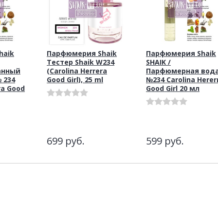
haik
Парфюмерия Shaik
Парфюмерия Shaik
Тестер Shaik W234
SHAIK /
анный
(Carolina Herrera
Парфюмерная вод
 234
Good Girl), 25 ml
№234 Carolina Herer
ra Good
Good Girl 20 мл
699
руб.
599
руб.