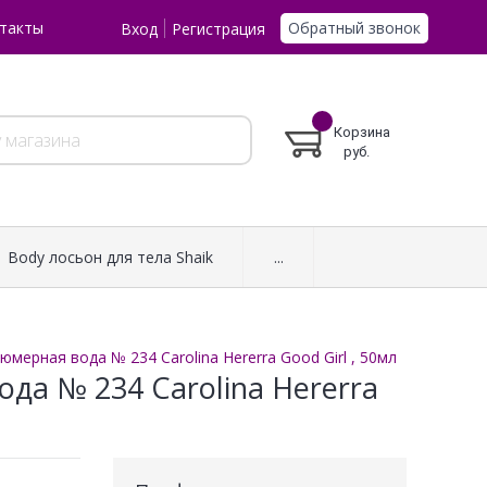
Обратный звонок
такты
Вход
Регистрация
Корзина
руб.
Body лосьон для тела Shaik
...
мерная вода № 234 Carolina Hererra Good Girl , 50мл
да № 234 Carolina Hererra