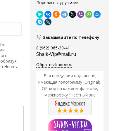
Поделись с друзьями
Заказывайте по телефону
ты:
8 (962) 965-30-41
ами
Shaik-Vip@mail.ru
вого
 образуя
Обратный звонок
a Hererra
Вся продукция подлинная,
имеющая голограмму (Original),
QR-код на каждом флаконе,
маркировку "Честный зна
Акция
Акция