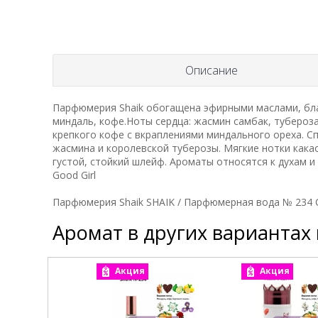
Описание
Парфюмерия Shaik обогащена эфирными маслами, бла
миндаль, кофе.Ноты сердца: жасмин самбак, тубероз
крепкого кофе с вкраплениями миндального ореха. С
жасмина и королевской туберозы. Мягкие нотки кака
густой, стойкий шлейф. Ароматы относятся к духам и
Good Girl
Парфюмерия Shaik SHAIK / Парфюмерная вода № 234 Car
Аромат в других вариантах
Акция
Акция