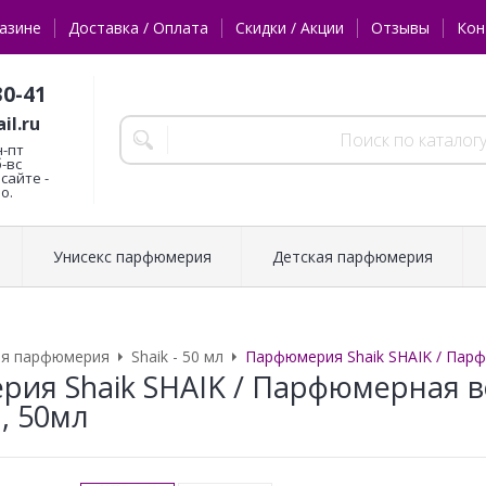
азине
Доставка / Оплата
Скидки / Акции
Отзывы
Кон
30-41
il.ru
н-пт
б-вс
сайте -
о.
Унисекс парфюмерия
Детская парфюмерия
ая парфюмерия
Shaik - 50 мл
Парфюмерия Shaik SHAIK / Парфю
ия Shaik SHAIK / Парфюмерная во
 , 50мл