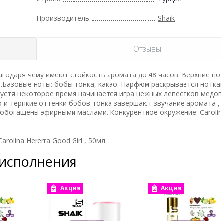
Производитель
Shaik
Отзывы
годаря чему имеют стойкость аромата до 48 часов. Верхние но
а.Базовые ноты: бобы тонка, какао. Парфюм раскрывается нотк
пустя некоторое время начинается игра нежных лепестков медо
о и терпкие оттенки бобов тонка завершают звучание аромата ,
 обогащены эфирными маслами. Конкурентное окружение: Carolin
olina Hererra Good Girl , 50мл
 исполнения
Акция
Акция