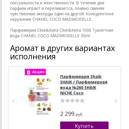
сексуальности и женственности. В течение дня
парфюм играет и переливается, плавно сменяя
чувственные аккорды один на другой. Конкурентное
окружение CHANEL COCO MADMOISELLE.
Парфюмерия Clive&Keira Clive&Keira 1006 Туалетная
вода CHANEL COCO MADMOISELLE 30ml
Аромат в других вариантах
исполнения
Акция
А
Парфюмерия Shaik
SHAIK / Парфюмерная
вода №260 SHAIK
NICHE Coco
Mademoiselle Chanel,
50 мл
2 299
руб.