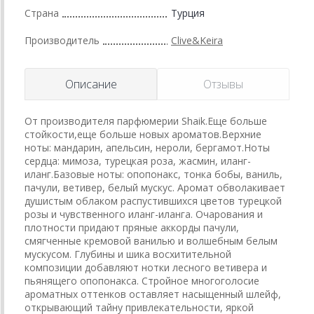
Страна
Турция
Производитель
Clive&Keira
Описание
Отзывы
От производителя парфюмерии Shaik.Еще больше
стойкости,еще больше новых ароматов.Верхние
ноты: мандарин, апельсин, нероли, бергамот.Ноты
сердца: мимоза, турецкая роза, жасмин, иланг-
иланг.Базовые ноты: опопонакс, тонка бобы, ваниль,
пачули, ветивер, белый мускус. Аромат обволакивает
душистым облаком распустившихся цветов турецкой
розы и чувственного иланг-иланга. Очарования и
плотности придают пряные аккорды пачули,
смягченные кремовой ванилью и волшебным белым
мускусом. Глубины и шика восхитительной
композиции добавляют нотки лесного ветивера и
пьянящего опопонакса. Стройное многоголосие
ароматных оттенков оставляет насыщенный шлейф,
открывающий тайну привлекательности, яркой