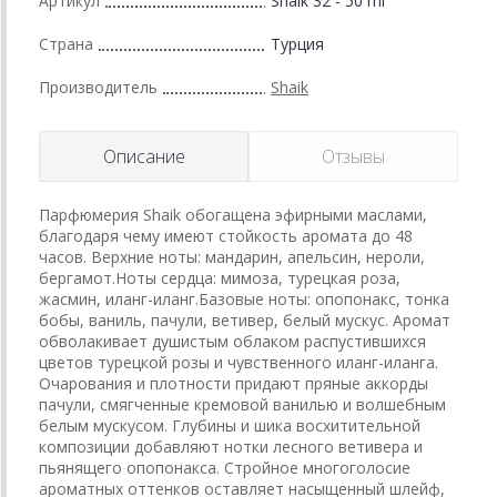
Артикул
Shaik 32 - 50 ml
Страна
Турция
Производитель
Shaik
Описание
Отзывы
Парфюмерия Shaik обогащена эфирными маслами,
благодаря чему имеют стойкость аромата до 48
часов. Верхние ноты: мандарин, апельсин, нероли,
бергамот.Ноты сердца: мимоза, турецкая роза,
жасмин, иланг-иланг.Базовые ноты: опопонакс, тонка
бобы, ваниль, пачули, ветивер, белый мускус. Аромат
обволакивает душистым облаком распустившихся
цветов турецкой розы и чувственного иланг-иланга.
Очарования и плотности придают пряные аккорды
пачули, смягченные кремовой ванилью и волшебным
белым мускусом. Глубины и шика восхитительной
композиции добавляют нотки лесного ветивера и
пьянящего опопонакса. Стройное многоголосие
ароматных оттенков оставляет насыщенный шлейф,