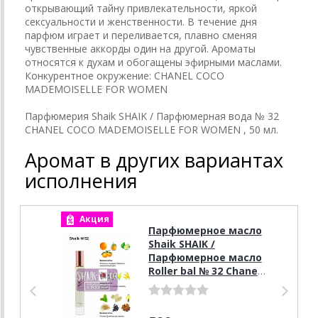
открывающий тайну привлекательности, яркой
сексуальности и женственности. В течение дня
парфюм играет и переливается, плавно сменяя
чувственные аккорды один на другой. Ароматы
относятся к духам и обогащены эфирными маслами.
Конкурентное окружение: CHANEL COCO
MADEMOISELLE FOR WOMEN
Парфюмерия Shaik SHAIK / Парфюмерная вода № 32
CHANEL COCO MADEMOISELLE FOR WOMEN , 50 мл.
Аромат в других вариантах
исполнения
Акция
А
Парфюмерное масло
Shaik SHAIK /
Парфюмерное масло
Roller bal № 32 Chanel
Coco Mademoiselle, 10
мл.