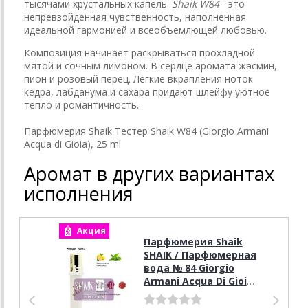
тысячами хрустальных капель.
Shaik W84
- это
непревзойденная чувственность, наполненная
идеальной гармонией и всеобъемлющей любовью.
Композиция начинает раскрываться прохладной
мятой и сочным лимоном. В сердце аромата жасмин,
пион и розовый перец. Легкие вкрапления ноток
кедра, лабданума и сахара придают шлейфу уютное
тепло и романтичность.
Парфюмерия Shaik Тестер Shaik W84 (Giorgio Armani
Acqua di Gioia), 25 ml
Аромат в других вариантах
исполнения
Акция
А
Парфюмерия Shaik
SHAIK / Парфюмерная
вода № 84 Giorgio
Armani Acqua Di Gioia,
20 мл.