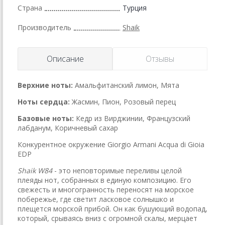
Страна
Турция
Производитель
Shaik
Описание
Отзывы
Верхние ноты:
Амальфитанский лимон, Мята
Ноты сердца:
Жасмин, Пион, Розовый перец
Базовые ноты:
Кедр из Вирджинии, Французский
лабданум, Коричневый сахар
Конкурентное окружение Giorgio Armani Acqua di Gioia
EDP
Shaik W84
- это неповторимые переливы целой
плеяды нот, собранных в единую композицию. Его
свежесть и многогранность переносят на морское
побережье, где светит ласковое солнышко и
плещется морской прибой. Он как бушующий водопад,
который, срываясь вниз с огромной скалы, мерцает