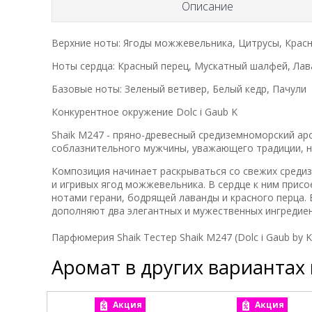
Описание
Верхние ноты: Ягоды можжевельника, Цитрусы, Красн
Ноты сердца: Красный перец, Мускатный шалфей, Лав
Базовые ноты: Зеленый ветивер, Белый кедр, Пачули
Конкурентное окружение Dolc i Gaub K
Shaik M247 - пряно-древесный средиземноморский ар
соблазнительного мужчины, уважающего традиции, но
Композиция начинает раскрываться со свежих среди
и игривых ягод можжевельника. В сердце к ним прис
нотами герани, бодрящей лаванды и красного перца.
дополняют два элегантных и мужественных ингредиент
Парфюмерия Shaik Тестер Shaik M247 (Dolc i Gaub by K)
Аромат в других вариантах
Акция
Акция