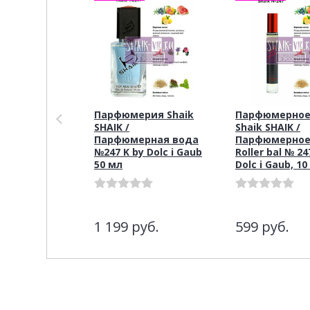
Парфюмерия Shaik
Парфюмерное
SHAIK /
Shaik SHAIK /
Парфюмерная вода
Парфюмерное
№247 K by Dolc i Gaub
Roller bal № 24
50 мл
Dolc i Gaub, 10
1 199
руб.
599
руб.