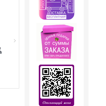
Парфюмерия Shaik
Парфюмерия Shaik
Парфюмерная вода
SHAIK /
а
№ 247 Dolc i Gaub by K
Парфюмерная вода
ub
100 мл.
№247 Dolc i Gaub KING
20 мл.
1 749
руб.
599
руб.