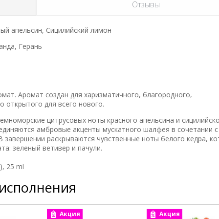
Отзывы
ый апельсин, Сицилийский лимон
анда, Герань
омат. Аромат создан для харизматичного, благородного,
 открытого для всего нового.
земноморские цитрусовых ноты красного апельсина и сицилийск
оединяются амбровые акценты мускатного шалфея в сочетании с
 В завершении раскрываются чувственные ноты белого кедра, к
а: зеленый ветивер и пачули.
, 25 ml
 исполнения
Акция
Акция