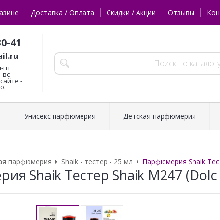
азине
Доставка / Оплата
Скидки / Акции
Отзывы
Кон
30-41
il.ru
н-пт
б-вс
сайте -
о.
Унисекс парфюмерия
Детская парфюмерия
ая парфюмерия
Shaik - тестер - 25 мл
Парфюмерия Shaik Тесте
я Shaik Тестер Shaik M247 (Dolc i