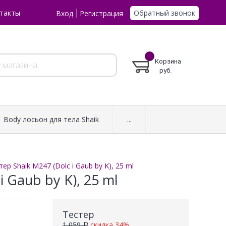
Обратный звонок
такты
Вход
Регистрация
Корзина
руб.
Body лосьон для тела Shaik
...
р Shaik M247 (Dolc i Gaub by K), 25 ml
 Gaub by K), 25 ml
Тестер
1 059 ₽
скидка 34%