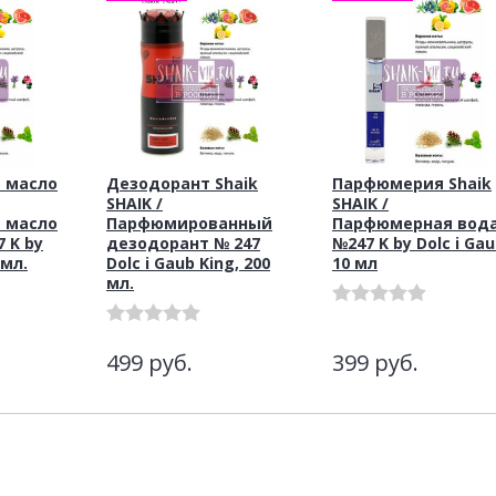
 масло
Дезодорант Shaik
Парфюмерия Shaik
SHAIK /
SHAIK /
 масло
Парфюмированный
Парфюмерная вод
7 K by
дезодорант № 247
№247 K by Dolc i Ga
 мл.
Dolc i Gaub King, 200
10 мл
мл.
499
руб.
399
руб.