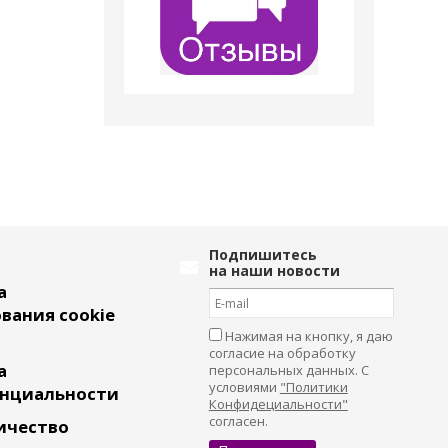
Подпишитесь
на наши новости
а
вания cookie
Нажимая на кнопку, я даю
согласие на обработку
а
персональных данных. С
условиями
"Политики
нциальности
Конфидециальности"
согласен.
ичество