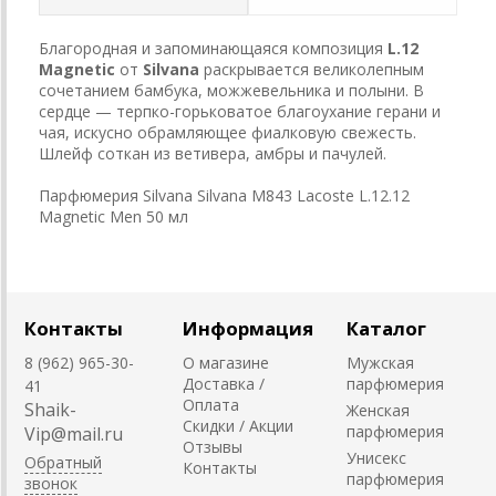
Благородная и запоминающаяся композиция
L.12
Magnetic
от
Silvana
раскрывается великолепным
сочетанием бамбука, можжевельника и полыни. В
сердце — терпко-горьковатое благоухание герани и
чая, искусно обрамляющее фиалковую свежесть.
Шлейф соткан из ветивера, амбры и пачулей.
Парфюмерия Silvana Silvana M843 Lacoste L.12.12
Magnetic Men 50 мл
Контакты
Информация
Каталог
8 (962) 965-30-
О магазине
Мужская
Доставка /
парфюмерия
41
Оплата
Shaik-
Женская
Скидки / Акции
парфюмерия
Vip@mail.ru
Отзывы
Унисекс
Обратный
Контакты
парфюмерия
звонок