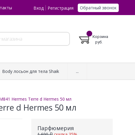
Обратный звонок
такты
Вход
Регистрация
Корзина
руб.
Body лосьон для тела Shaik
...
 M841 Hermes Terre d Hermes 50 мл
erre d Hermes 50 мл
Парфюмерия
1 690 ₽
скидка 35%