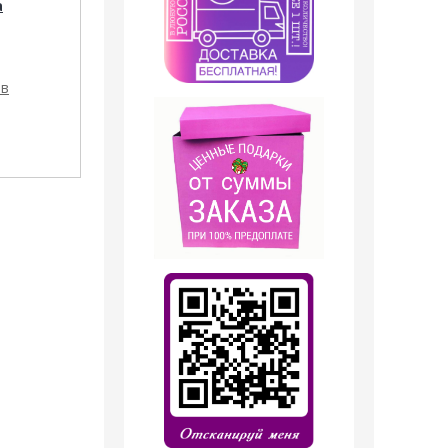
а
Парфюмерная вода
(Hermes Terre
№ 125 HERMES TERRE
D'Hermes), 25 ml
D'HERMES FOR MEN ,
50 мл.
ов
1 199
руб.
699
руб.