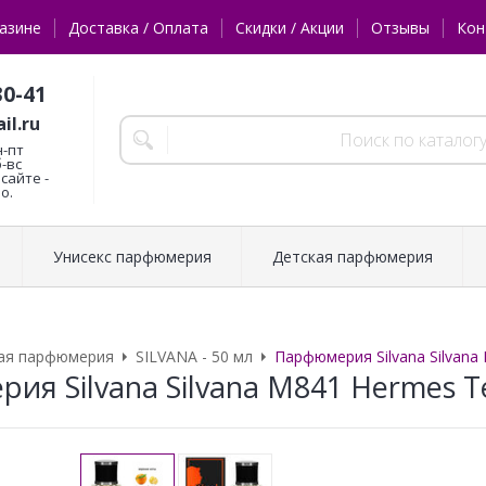
азине
Доставка / Оплата
Скидки / Акции
Отзывы
Кон
30-41
il.ru
н-пт
б-вс
сайте -
о.
Унисекс парфюмерия
Детская парфюмерия
ая парфюмерия
SILVANA - 50 мл
Парфюмерия Silvana Silvana
ия Silvana Silvana M841 Hermes T