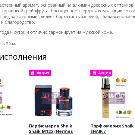
ственный аромат, основанный на алхимии древесных оттенков, 
й горчинкой грейпфрута. Насыщенное «сердце» компазиции сотка
 след за которыми следует бархатистый шлейф, сбалансирован
 и благородство.
года и суток и отлично гармонирует на мужской коже.
es 50 мл
 исполнения
Акция
Акция
Парфюмерия Shaik
Парфюмерия Shaik
Shaik M125 (Hermes
SHAIK /