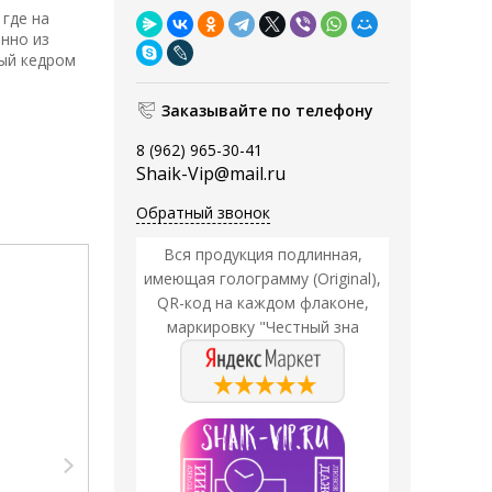
где на
нно из
ный кедром
Заказывайте по телефону
8 (962) 965-30-41
Shaik-Vip@mail.ru
Обратный звонок
Вся продукция подлинная,
Акция
Акция
имеющая голограмму (Original),
QR-код на каждом флаконе,
маркировку "Честный зна
Парфюмерия Shaik
Парфюмерия Shaik
SHAIK /
Тестер Shaik M125