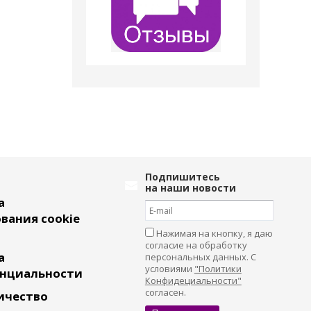
Подпишитесь
на наши новости
а
вания cookie
Нажимая на кнопку, я даю
согласие на обработку
а
персональных данных. С
условиями
"Политики
нциальности
Конфидециальности"
согласен.
ичество