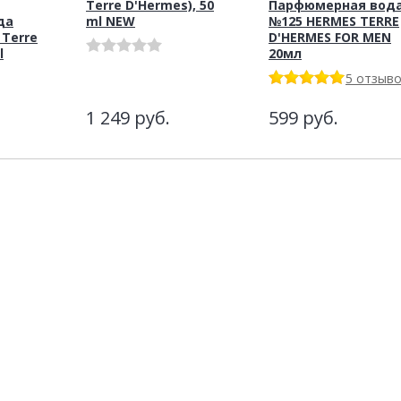
Terre D'Hermes), 50
Парфюмерная вод
да
ml NEW
№125 HERMES TERRE
 Terre
D'HERMES FOR MEN
l
20мл
5 отзыв
1 249
руб.
599
руб.