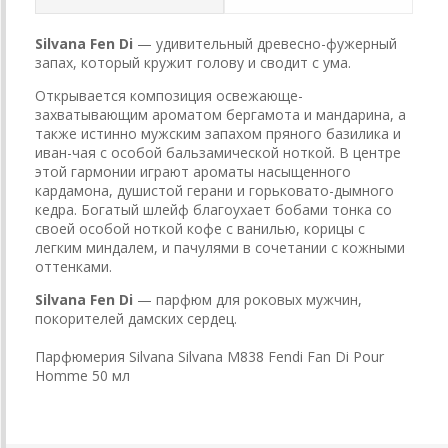
Silvana Fen Di
— удивительный древесно-фужерный
запах, который кружит голову и сводит с ума.
Открывается композиция освежающе-
захватывающим ароматом бергамота и мандарина, а
также истинно мужским запахом пряного базилика и
иван-чая с особой бальзамической ноткой. В центре
этой гармонии играют ароматы насыщенного
кардамона, душистой герани и горьковато-дымного
кедра. Богатый шлейф благоухает бобами тонка со
своей особой ноткой кофе с ванилью, корицы с
легким миндалем, и пачулями в сочетании с кожными
оттенками.
Silvana Fen Di
— парфюм для роковых мужчин,
покорителей дамских сердец.
Парфюмерия Silvana Silvana M838 Fendi Fan Di Pour
Homme 50 мл