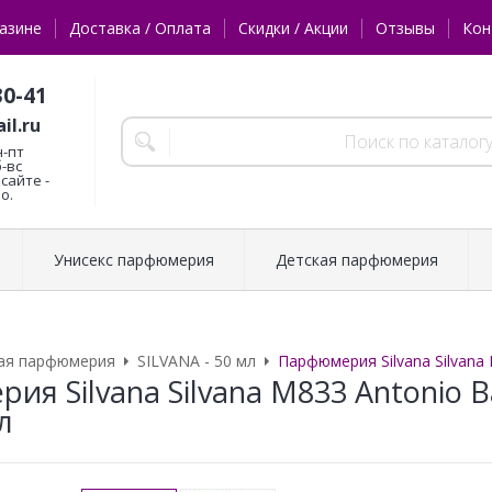
азине
Доставка / Оплата
Скидки / Акции
Отзывы
Кон
30-41
il.ru
н-пт
б-вс
сайте -
о.
Унисекс парфюмерия
Детская парфюмерия
ая парфюмерия
SILVANA - 50 мл
Парфюмерия Silvana Silvana 
я Silvana Silvana M833 Antonio B
л