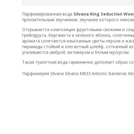
Парфюмированная вода
Silvana King Seduction Woo
пронзительным звучанием, звучание которого невозм
Открывается композиция фруктовыми свежими и сладк
грейпфрута, бергамота и зеленого яблока, сплетенны
аромата сочетаются изысканные цветы нероли и жас
пирамиды стойкий и элегантный шлейф, сотканный из
усиливаются амброй, ветивером и белым мускусом.
Такая туалетная вода гармонично дополнит образ с
Парфюмерия Silvana Silvana M833 Antonio Banderas Kin