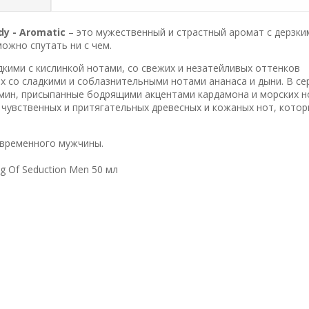
dy - Aromatic
– это мужественный и страстный аромат с дерзки
ожно спутать ни с чем.
ими с кислинкой нотами, со свежих и незатейливых оттенков
х со сладкими и соблазнительными нотами ананаса и дыни. В се
мин, присыпанные бодрящими акцентами кардамона и морских но
 чувственных и притягательных древесных и кожаных нот, кото
овременного мужчины.
g Of Seduction Men 50 мл