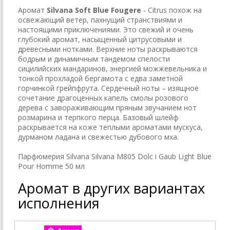
Аромат
Silvana Soft Blue Fougere
- Citrus похож на
освежающий ветер, пахнущий странствиями и
настоящими приключениями. Это свежий и очень
глубокий аромат, насыщенный цитрусовыми и
древесными нотками. Верхние ноты раскрываются
бодрым и динамичным тандемом спелости
сицилийских мандаринов, энергией можжевельника и
тонкой прохладой бергамота с едва заметной
горчинкой грейпфрута. Сердечный ноты – изящное
сочетание драгоценных капель смолы розового
дерева с завораживающим пряным звучанием нот
розмарина и терпкого перца. Базовый шлейф
раскрывается на коже теплыми ароматами мускуса,
дурманом ладана и свежестью дубового мха.
Парфюмерия Silvana Silvana M805 Dolc i Gaub Light Blue
Pour Homme 50 мл
Аромат в других вариантах
исполнения