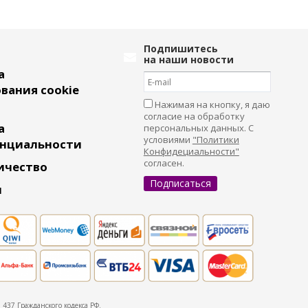
Подпишитесь
на наши новости
а
вания cookie
Нажимая на кнопку, я даю
согласие на обработку
а
персональных данных. С
условиями
"Политики
нциальности
Конфидециальности"
согласен.
ичество
и
437 Гражданского кодекса РФ.