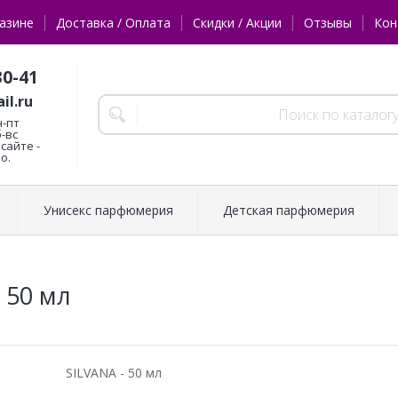
азине
Доставка / Оплата
Скидки / Акции
Отзывы
Кон
30-41
il.ru
н-пт
б-вс
сайте -
о.
Унисекс парфюмерия
Детская парфюмерия
 50 мл
SILVANA - 50 мл