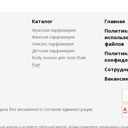
Каталог
Главная
Мужская парфюмерия
Политик
использо
Женская парфюмерия
файлов
Унисекс парфюмерия
Детская парфюмерия
Политик
Body лосьон для тела Shaik
конфиде
Сотрудн
Ваканси
щена без письменного согласия администрации.
ый характер и не является публичной офертой, которая определяется положениями статьи 