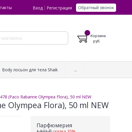
Обратный звонок
такты
Вход
Регистрация
Корзина
руб.
Body лосьон для тела Shaik
...
478 (Paco Rabanne Olympea Flora), 50 ml NEW
e Olympea Flora), 50 ml NEW
Парфюмерия
1 922 ₽
скидка 35%