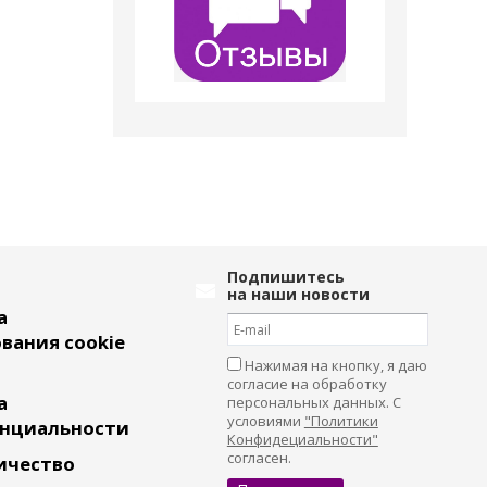
Подпишитесь
на наши новости
а
вания cookie
Нажимая на кнопку, я даю
согласие на обработку
а
персональных данных. С
условиями
"Политики
нциальности
Конфидециальности"
согласен.
ичество