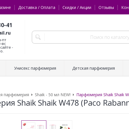
азине
Доставка / Оплата
Скидки / Акции
Отзывы
Кон
30-41
il.ru
н-пт
б-вс
сайте -
о.
Унисекс парфюмерия
Детская парфюмерия
ая парфюмерия
Shaik - 50 мл NEW!
Парфюмерия Shaik Shaik W
ия Shaik Shaik W478 (Paco Rabann