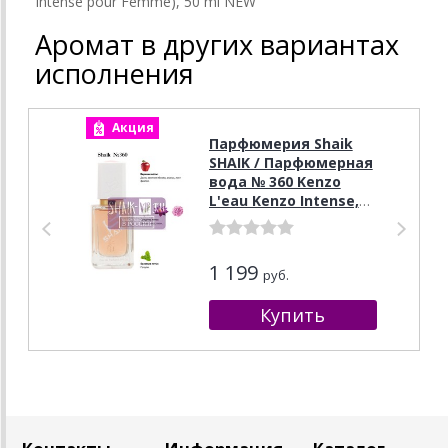
Intense pour Femme), 50 ml NEW
Аромат в других вариантах
исполнения
Акция
А
Парфюмерия Shaik
SHAIK / Парфюмерная
вода № 360 Kenzo
L'eau Kenzo Intense,
50 мл.
1 199
руб.