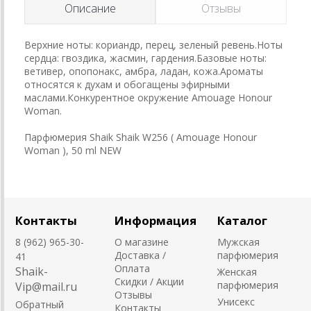
Описание
Отзывы
Верхние ноты: кориандр, перец, зеленый ревень.Ноты
сердца: гвоздика, жасмин, гардения.Базовые ноты:
ветивер, опопонакс, амбра, ладан, кожа.Ароматы
относятся к духам и обогащены эфирными
маслами.Конкурентное окружение Amouage Honour
Woman.
Парфюмерия Shaik Shaik W256 ( Amouage Honour
Woman ), 50 ml NEW
Контакты
Информация
Каталог
8 (962) 965-30-
О магазине
Мужская
Доставка /
парфюмерия
41
Оплата
Shaik-
Женская
Скидки / Акции
парфюмерия
Vip@mail.ru
Отзывы
Унисекс
Обратный
Контакты