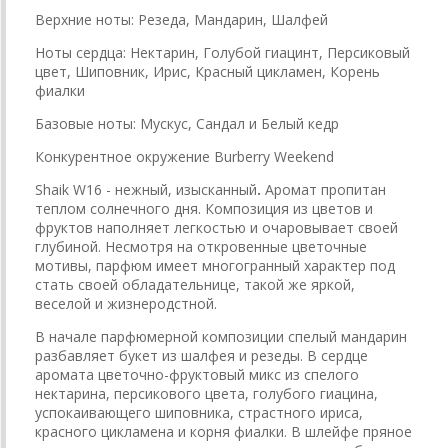
Верхние ноты: Резеда, Мандарин, Шалфей
Ноты сердца: Нектарин, Голубой гиацинт, Персиковый
цвет, Шиповник, Ирис, Красный цикламен, Корень
фиалки
Базовые ноты: Мускус, Сандал и Белый кедр
Конкурентное окружение Burberry Weekend
Shaik W16 - нежный, изысканный
.
Аромат пропитан
теплом солнечного дня. Композиция из цветов и
фруктов наполняет легкостью и очаровывает своей
глубиной. Несмотря на откровенные цветочные
мотивы, парфюм имеет многогранный характер под
стать своей обладательнице, такой же яркой,
веселой и жизнеродстной.
В начале парфюмерной композиции спелый мандарин
разбавляет букет из шалфея и резеды. В сердце
аромата цветочно-фруктовый микс из спелого
нектарина, персикового цвета, голубого гиацина,
успокаивающего шиповника, страстного ириса,
красного цикламена и корня фиалки. В шлейфе пряное