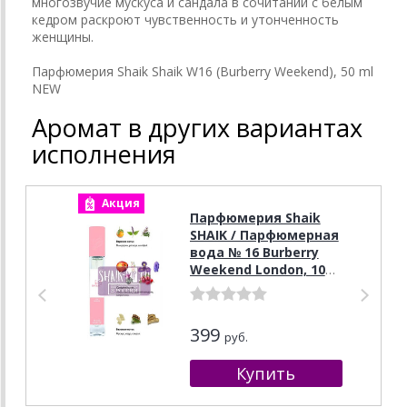
многозвучие мускуса и сандала в сочитании с белым
кедром раскроют чувственность и утонченность
женщины.
Парфюмерия Shaik Shaik W16 (Burberry Weekend), 50 ml
NEW
Аромат в других вариантах
исполнения
Акция
А
Парфюмерия Shaik
SHAIK / Парфюмерная
вода № 16 Burberry
Weekend London, 10
мл.
399
руб.