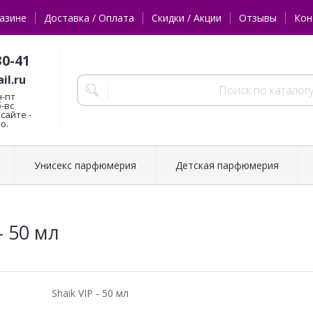
азине
Доставка / Оплата
Скидки / Акции
Отзывы
Кон
30-41
il.ru
н-пт
б-вс
сайте -
о.
Унисекс парфюмерия
Детская парфюмерия
- 50 мл
Shaik VIP - 50 мл