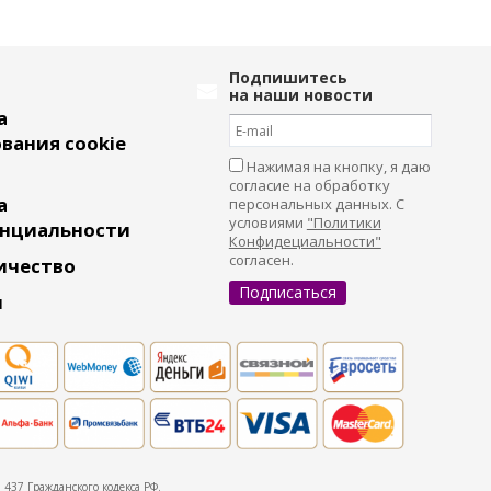
Подпишитесь
на наши новости
а
вания cookie
Нажимая на кнопку, я даю
согласие на обработку
а
персональных данных. С
условиями
"Политики
нциальности
Конфидециальности"
согласен.
ичество
и
437 Гражданского кодекса РФ.