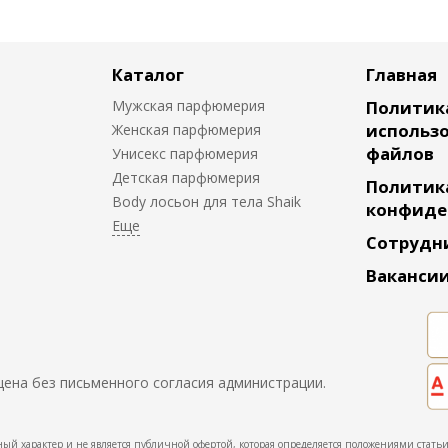
Каталог
Главная
Мужская парфюмерия
Политик
использо
Женская парфюмерия
файлов
Унисекс парфюмерия
Детская парфюмерия
Политик
Body лосьон для тела Shaik
конфиде
Сотрудн
Ваканси
щена без письменного согласия администрации.
ый характер и не является публичной офертой, которая определяется положениями статьи 