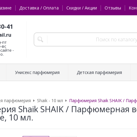
азине
Доставка / Оплата
Скидки / Акции
Отзывы
Кон
30-41
il.ru
н-пт
б-вс
сайте -
о.
Унисекс парфюмерия
Детская парфюмерия
ая парфюмерия
Shaik - 10 мл
Парфюмерия Shaik SHAIK / Парфю
ия Shaik SHAIK / Парфюмерная во
e, 10 мл.