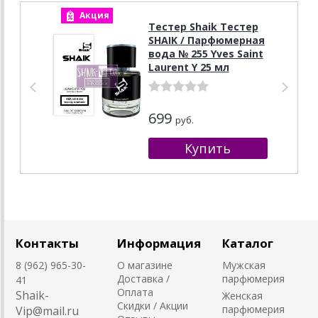
Акция
А
Тестер Shaik Тестер
SHAIK / Парфюмерная
вода № 255 Yves Saint
Laurent Y 25 мл
699
руб.
Контакты
Информация
Каталог
8 (962) 965-30-
О магазине
Мужская
Доставка /
парфюмерия
41
Оплата
Shaik-
Женская
Скидки / Акции
парфюмерия
Vip@mail.ru