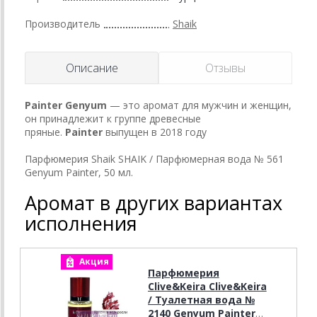
Производитель
Shaik
Описание
Отзывы
Painter
Genyum
— это аромат для мужчин и женщин,
он принадлежит к группе древесные
пряные.
Painter
выпущен в 2018 году
Парфюмерия Shaik SHAIK / Парфюмерная вода № 561
Genyum Painter, 50 мл.
Аромат в других вариантах
исполнения
Акция
А
Парфюмерия
Clive&Keira Clive&Keira
/ Туалетная вода №
2140 Genyum Painter