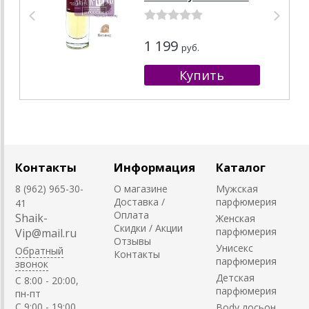
30 ml
1 199
руб.
Контакты
Информация
Каталог
8 (962) 965-30-
О магазине
Мужская
Доставка /
парфюмерия
41
Оплата
Shaik-
Женская
Скидки / Акции
парфюмерия
Vip@mail.ru
Отзывы
Унисекс
Обратный
Контакты
парфюмерия
звонок
Детская
C 8:00 - 20:00,
парфюмерия
пн-пт
С 9:00 - 19:00,
Body лосьон