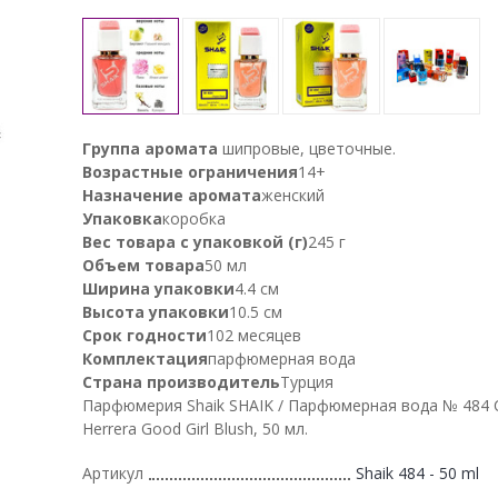
Группа аромата
шипровые, цветочные.
Возрастные ограничения
14+
Назначение аромата
женский
Упаковка
коробка
Вес товара с упаковкой (г)
245 г
Объем товара
50 мл
Ширина упаковки
4.4 см
Высота упаковки
10.5 см
Срок годности
102 месяцев
Комплектация
парфюмерная вода
Страна производитель
Турция
Парфюмерия Shaik SHAIK / Парфюмерная вода № 484 C
Herrera Good Girl Blush, 50 мл.
Артикул
Shaik 484 - 50 ml