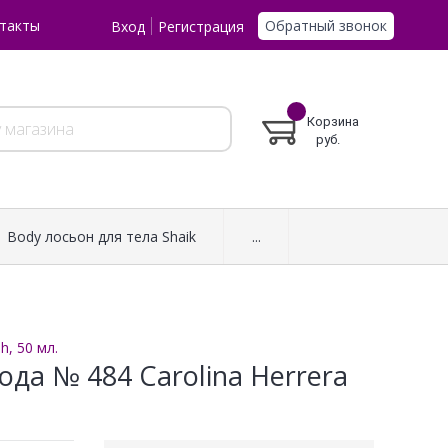
Обратный звонок
такты
Вход
Регистрация
Корзина
руб.
Body лосьон для тела Shaik
...
h, 50 мл.
да № 484 Carolina Herrera