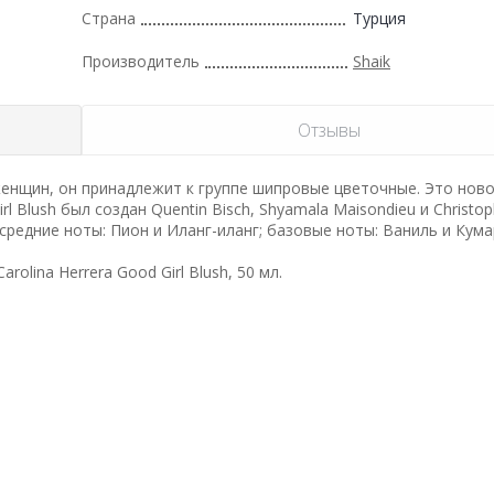
Страна
Турция
Производитель
Shaik
Отзывы
енщин, он принадлежит к группе шипровые цветочные. Это нов
l Blush был создан Quentin Bisch, Shyamala Maisondieu и Christo
средние ноты: Пион и Иланг-иланг; базовые ноты: Ваниль и Кума
lina Herrera Good Girl Blush, 50 мл.