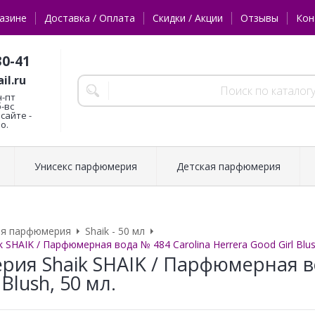
азине
Доставка / Оплата
Скидки / Акции
Отзывы
Кон
30-41
il.ru
н-пт
б-вс
сайте -
о.
Унисекс парфюмерия
Детская парфюмерия
ая парфюмерия
Shaik - 50 мл
SHAIK / Парфюмерная вода № 484 Carolina Herrera Good Girl Blus
ия Shaik SHAIK / Парфюмерная во
 Blush, 50 мл.