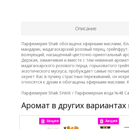
Описание
Парфюмерия Shaik обогащена эфирными маслами, бла
мандарин, мадагаскарский розовый перец, грейпфрут.
волнующий, насыщенный цветочно-ориентальный аром
Дерзкая, заманчивая и вместе с тем невинная арома
мадагаскарского розового перца, горьковатого грей
экзотического мускуса, пробуждает самые потаенные
окунет Вас в пучину страстных переживаний, он искр
относятся к духам и обогащены эфирными маслами. К
Парфюмерия Shaik SHAIK / Парфюмерная вода №48 Ca
Аромат в других вариантах
Акция
Акция