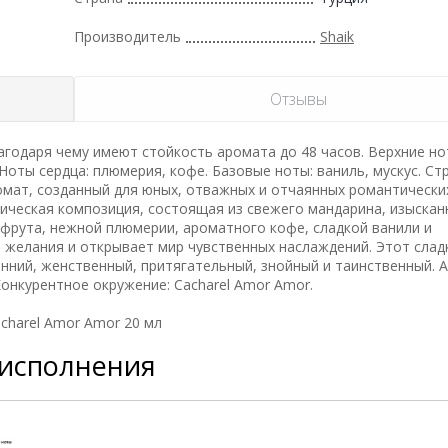
Производитель
Shaik
Отзывы
годаря чему имеют стойкость аромата до 48 часов. Верхние но
Ноты сердца: плюмерия, кофе. Базовые ноты: ваниль, мускус. Ст
ат, созданный для юных, отважных и отчаянных романтических
тическая композиция, состоящая из свежего мандарина, изыскан
пфрута, нежной плюмерии, ароматного кофе, сладкой ванили и
 желания и открывает мир чувственных наслаждений. Этот слад
енний, женственный, притягательный, знойный и таинственный.
онкурентное окружение: Cacharel Amor Amor.
charel Amor Amor 20 мл
 исполнения