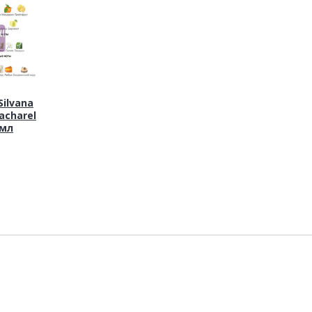
ilvana
acharel
 мл