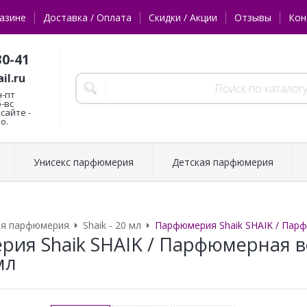
азине
Доставка / Оплата
Скидки / Акции
Отзывы
Кон
30-41
il.ru
н-пт
б-вс
сайте -
о.
Унисекс парфюмерия
Детская парфюмерия
ая парфюмерия
Shaik - 20 мл
Парфюмерия Shaik SHAIK / Пар
ия Shaik SHAIK / Парфюмерная в
мл