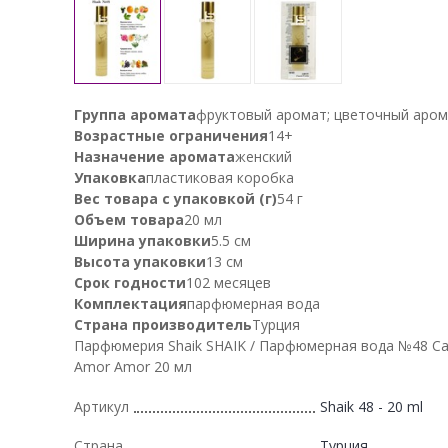
Группа аромата
фруктовый аромат; цветочный аро
Возрастные ограничения
14+
Назначение аромата
женский
Упаковка
пластиковая коробка
Вес товара с упаковкой (г)
54 г
Объем товара
20 мл
Ширина упаковки
5.5 см
Высота упаковки
13 см
Срок годности
102 месяцев
Комплектация
парфюмерная вода
Страна производитель
Турция
Парфюмерия Shaik SHAIK / Парфюмерная вода №48 Ca
Amor Amor 20 мл
Артикул
Shaik 48 - 20 ml
Страна
Турция