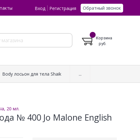
Обратный звонок
такты
Вход
Регистрация
Корзина
руб.
Body лосьон для тела Shaik
...
a, 20 мл.
да № 400 Jo Malone English