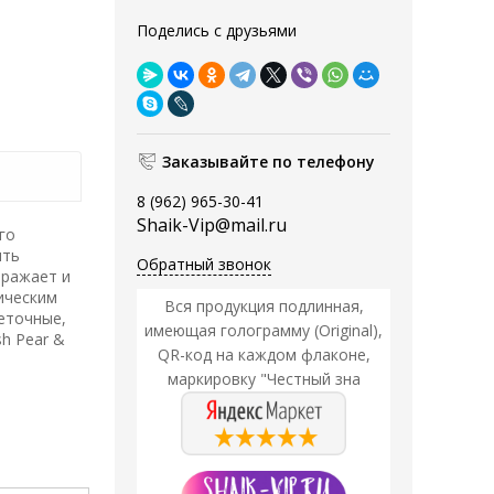
Поделись с друзьями
Заказывайте по телефону
8 (962) 965-30-41
Shaik-Vip@mail.ru
го
ить
Обратный звонок
оражает и
ическим
Вся продукция подлинная,
еточные,
имеющая голограмму (Original),
sh Pear &
QR-код на каждом флаконе,
маркировку "Честный зна