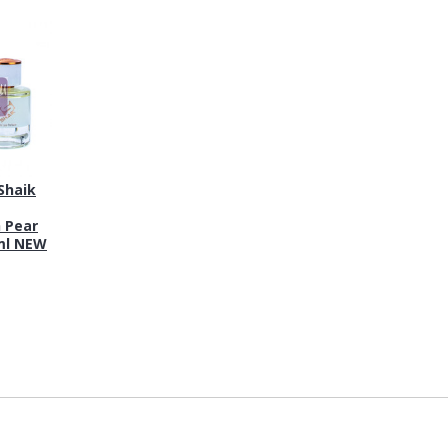
haik
 Pear
 ml NEW