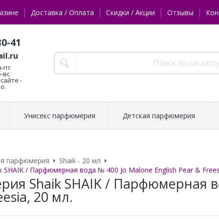
азине
Доставка / Оплата
Скидки / Акции
Отзывы
Кон
30-41
il.ru
н-пт
б-вс
сайте -
о.
Унисекс парфюмерия
Детская парфюмерия
ая парфюмерия
Shaik - 20 мл
SHAIK / Парфюмерная вода № 400 Jo Malone English Pear & Freesi
ия Shaik SHAIK / Парфюмерная во
eesia, 20 мл.