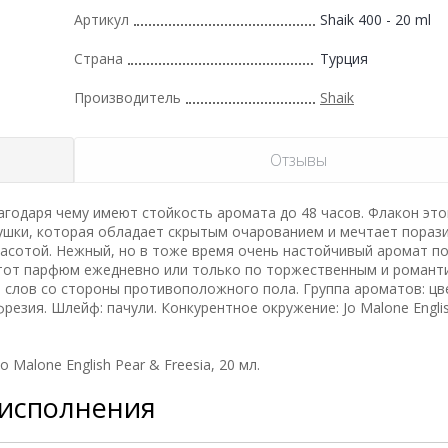
Артикул
Shaik 400 - 20 ml
Страна
Турция
Производитель
Shaik
Отзывы
годаря чему имеют стойкость аромата до 48 часов. Флакон это
шки, которая обладает скрытым очарованием и мечтает пораз
асотой. Нежный, но в тоже время очень настойчивый аромат п
этот парфюм ежедневно или только по торжественным и романт
 слов со стороны противоположного пола. Группа ароматов: цв
фрезия. Шлейф: пачули. Конкурентное окружение: Jo Malone Engli
Malone English Pear & Freesia, 20 мл.
 исполнения