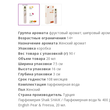
Группа аромата
фруктовый аромат; шипровый аром
Возрастные ограничения
14+
Назначение аромата
Женский аромат
Упаковка
коробка
Вес товара с упаковкой (г)
90 г
Объем товара
20 мл
Ширина упаковки
7.5 см
Высота упаковки
16 см
Глубина упаковки
3 см
Срок годности
108 месяцев
Комплектация
парфюмерная вода
Пол
Женский
Страна производитель
Турция
Парфюмерия Shaik SHAIK / Парфюмерная вода № 400 
English Pear & Freesia, 20 мл.