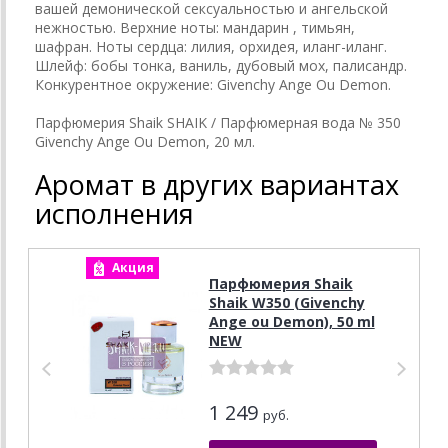
вашей демонической сексуальностью и ангельской
нежностью. Верхние ноты: мандарин , тимьян,
шафран. Ноты сердца: лилия, орхидея, иланг-иланг.
Шлейф: бобы тонка, ваниль, дубовый мох, палисандр.
Конкурентное окружение: Givenchy Ange Ou Demon.
Парфюмерия Shaik SHAIK / Парфюмерная вода № 350
Givenchy Ange Ou Demon, 20 мл.
Аромат в других вариантах
исполнения
Акция
А
Парфюмерия Shaik
Shaik W350 (Givenchy
Ange ou Demon), 50 ml
NEW
1 249
руб.