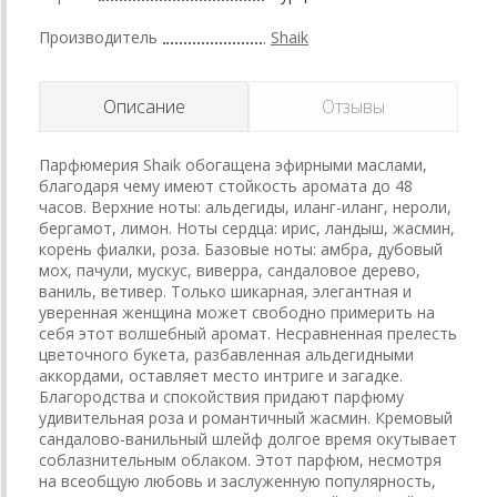
Производитель
Shaik
Описание
Отзывы
Парфюмерия Shaik обогащена эфирными маслами,
благодаря чему имеют стойкость аромата до 48
часов. Верхние ноты: альдегиды, иланг-иланг, нероли,
бергамот, лимон. Ноты сердца: ирис, ландыш, жасмин,
корень фиалки, роза. Базовые ноты: амбра, дубовый
мох, пачули, мускус, виверра, сандаловое дерево,
ваниль, ветивер. Только шикарная, элегантная и
уверенная женщина может свободно примерить на
себя этот волшебный аромат. Несравненная прелесть
цветочного букета, разбавленная альдегидными
аккордами, оставляет место интриге и загадке.
Благородства и спокойствия придают парфюму
удивительная роза и романтичный жасмин. Кремовый
сандалово-ванильный шлейф долгое время окутывает
соблазнительным облаком. Этот парфюм, несмотря
на всеобщую любовь и заслуженную популярность,