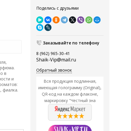
Поделись с друзьями
Заказывайте по телефону
8 (962) 965-30-41
Shaik-Vip@mail.ru
иля,
арфюма.
Обратный звонок
о в
ности и
Вся продукция подлинная,
роматов:
имеющая голограмму (Original),
, фиалка.
QR-код на каждом флаконе,
маркировку "Честный зна