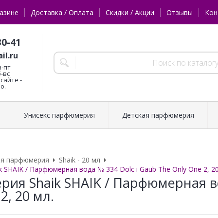
азине
Доставка / Оплата
Скидки / Акции
Отзывы
Кон
30-41
il.ru
н-пт
б-вс
сайте -
о.
Унисекс парфюмерия
Детская парфюмерия
ая парфюмерия
Shaik - 20 мл
 SHAIK / Парфюмерная вода № 334 Dolc i Gaub The Only One 2, 20
ия Shaik SHAIK / Парфюмерная во
2, 20 мл.