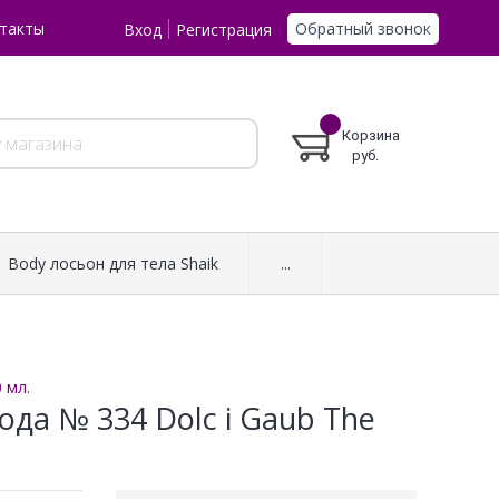
Обратный звонок
такты
Вход
Регистрация
Корзина
руб.
Body лосьон для тела Shaik
...
 мл.
да № 334 Dolc i Gaub The