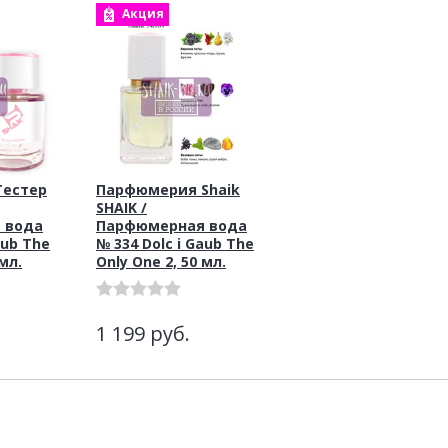
Акция
Тестер
Парфюмерия Shaik
SHAIK /
 вода
Парфюмерная вода
aub The
№ 334 Dolc i Gaub The
 мл.
Only One 2, 50 мл.
1 199
руб.