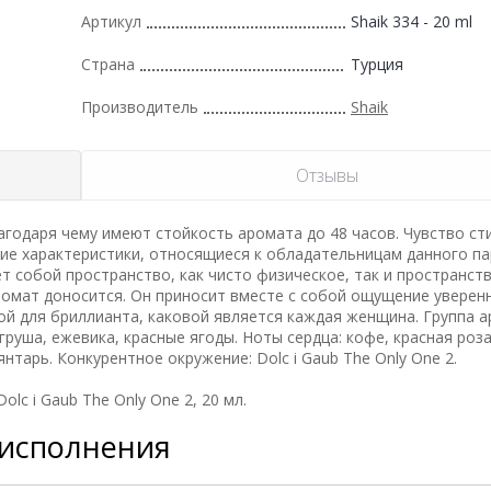
Артикул
Shaik 334 - 20 ml
Страна
Турция
Производитель
Shaik
Отзывы
одаря чему имеют стойкость аромата до 48 часов. Чувство ст
гие характеристики, относящиеся к обладательницам данного п
 собой пространство, как чисто физическое, так и пространств
аромат доносится. Он приносит вместе с собой ощущение уверен
ой для бриллианта, каковой является каждая женщина. Группа а
груша, ежевика, красные ягоды. Ноты сердца: кофе, красная роза
нтарь. Конкурентное окружение: Dolc i Gaub The Only One 2.
c i Gaub The Only One 2, 20 мл.
 исполнения