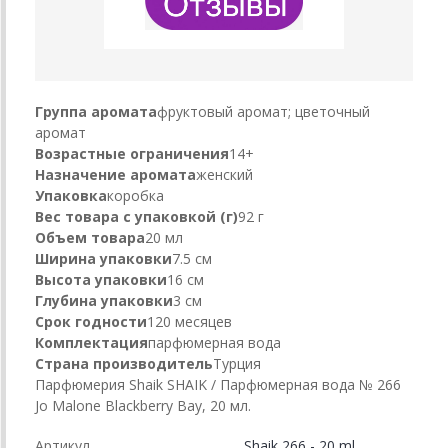
Группа аромата
фруктовый аромат; цветочный
аромат
Возрастные ограничения
14+
Назначение аромата
женский
Упаковка
коробка
Вес товара с упаковкой (г)
92 г
Объем товара
20 мл
Ширина упаковки
7.5 см
Высота упаковки
16 см
Глубина упаковки
3 см
Срок годности
120 месяцев
Комплектация
парфюмерная вода
Страна производитель
Турция
Парфюмерия Shaik SHAIK / Парфюмерная вода № 266
Jo Malone Blackberry Bay, 20 мл.
Артикул
Shaik 266 - 20 ml