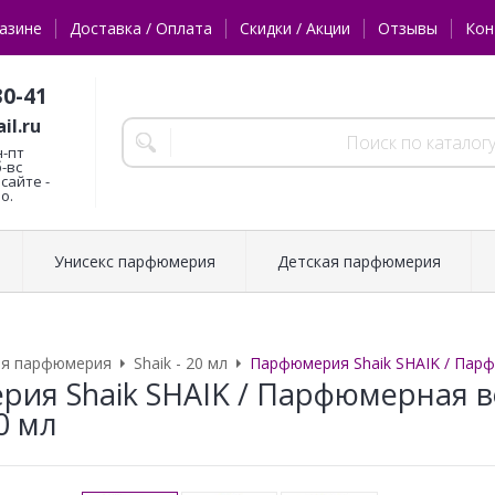
азине
Доставка / Оплата
Скидки / Акции
Отзывы
Кон
30-41
il.ru
н-пт
б-вс
сайте -
о.
Унисекс парфюмерия
Детская парфюмерия
ая парфюмерия
Shaik - 20 мл
Парфюмерия Shaik SHAIK / Па
ия Shaik SHAIK / Парфюмерная 
0 мл