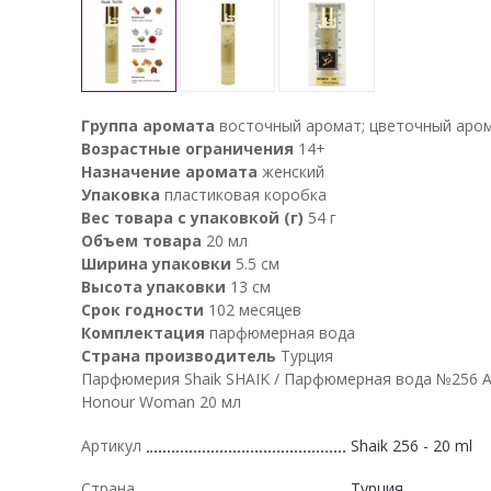
Группа аромата
восточный аромат; цветочный аро
Возрастные ограничения
14+
Назначение аромата
женский
Упаковка
пластиковая коробка
Вес товара с упаковкой (г)
54 г
Объем товара
20 мл
Ширина упаковки
5.5 см
Высота упаковки
13 см
Срок годности
102 месяцев
Комплектация
парфюмерная вода
Страна производитель
Турция
Парфюмерия Shaik SHAIK / Парфюмерная вода №256 
Honour Woman 20 мл
Артикул
Shaik 256 - 20 ml
Страна
Турция