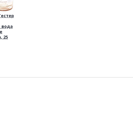
Тестер
 вода
e
, 25