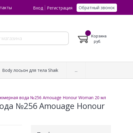
Обратный звонок
такты
Вход
Регистрация
Корзина
руб.
Body лосьон для тела Shaik
...
рфюмерная вода №256 Amouage Honour Woman 20 мл
вода №256 Amouage Honour